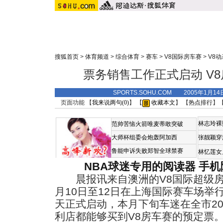
搜狐首页
>
体育频道
>
综合体育
>
赛车
>
V8国际房车赛
>
V8动
票务销售工作正式启动 V
SPORTS.SOHU.COM 2005年1月1
页面功能 【
我来说两句(
0
)
】 【
收藏本文
】 【
热点排行
】
林志玲裸
范帅苦恼火箭唯麦蒂敢突破
大师杯组委会炮轰阿加西
张靓颖穿
鲁能申诉失败郑智全球禁赛
林忆莲女
NBA球迷专用的阅读器
手机
晨报讯来自澳洲的V8国际超级房
月10日至12日在上海国际赛车场举
天正式启动，本月下旬车迷在全市20
利店都能够买到V8房车赛的预定票