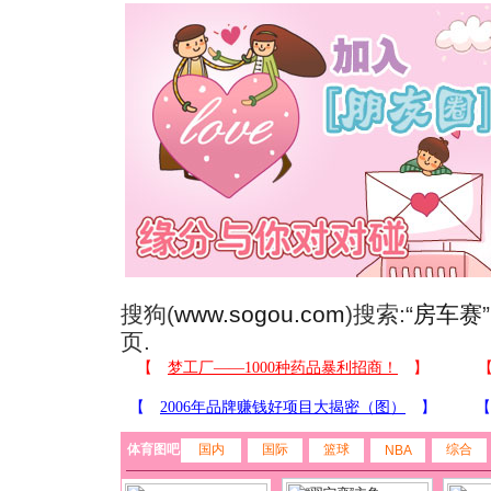
搜狗(
www.sogou.com
)搜索:“
房车赛
页.
体育图吧
国内
国际
篮球
综合
NBA