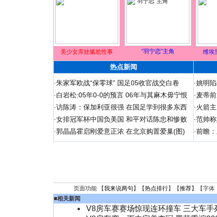
“羽宁恋”主角
美少女库娃尴尬性事
维埃
热点新闻
·
朱家军欧战“保零球” 国足05收官战交白卷
·
姚明陷
·
白岩松:05年0-0的预言 06年与其麻木毋宁恨
·
麦蒂前
·
访陈涛：保加利亚很强 在国足学到很多东西
·
火箭主
·
女排冠军杯中国负美国 和平对话陈忠和惨败
·
范帅称
·
郭晶晶霍启刚爱意正浓 在北京购置爱巢(图)
·
前瞻：
页面功能 【
我来说两句
】【
热点排行
】【
推荐
】【字体
■
相关新闻
V8房车赛赛场惊现连环撞车 三大车手