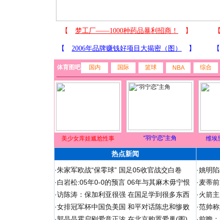
体育图吧
国内
国际
篮球
综合
NBA
“羽宁恋”主角
美少女库娃尴尬性事
维埃
热点新闻
·
朱家军欧战“保零球” 国足05收官战交白卷
·
姚明陷
·
白岩松:05年0-0的预言 06年与其麻木毋宁恨
·
麦蒂前
·
访陈涛：保加利亚很强 在国足学到很多东西
·
火箭主
·
女排冠军杯中国负美国 和平对话陈忠和惨败
·
范帅称
·
郭晶晶霍启刚爱意正浓 在北京购置爱巢(图)
·
前瞻：