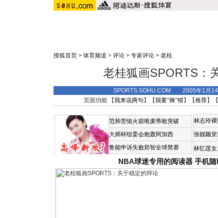
搜狐首页
>
体育频道
>
评论
>
专家评论
>
老桂
老桂狐画SPORTS：
SPORTS.SOHU.COM 2005年1月
页面功能 【
我来说两句
】【
我要“揪”错
】【
推荐
】
林志玲裸
范帅苦恼火箭唯麦蒂敢突破
大师杯组委会炮轰阿加西
张靓颖穿
鲁能申诉失败郑智全球禁赛
林忆莲女
NBA球迷专用的阅读器
手机随