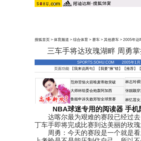
搜狐首页
>
体育频道
>
综合体育
>
赛车
>
其他赛车
>
2005年
三车手将达玫瑰湖畔 周勇
SPORTS.SOHU.COM 2005年1
页面功能 【
我来说两句
】【
我要“揪”错
】【
推荐
】
林志玲裸
范帅苦恼火箭唯麦蒂敢突破
大师杯组委会炮轰阿加西
张靓颖穿
鲁能申诉失败郑智全球禁赛
林忆莲女
NBA球迷专用的阅读器
手机
达喀尔最为艰难的赛段已经过去
丁车手即将完成比赛到达美丽的玫瑰
周勇：今天的赛段是一个就是看
上考验是不是能压制住自己，所以不