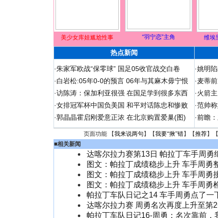
“羽宁恋”主角
美少女库娃尴尬性事
维埃
热点新闻
·
朱家军欧战“保零球” 国足05收官战交白卷
·
姚明陷
·
白岩松:05年0-0的预言 06年与其麻木毋宁恨
·
麦蒂前
·
访陈涛：保加利亚很强 在国足学到很多东西
·
火箭主
·
女排冠军杯中国负美国 和平对话陈忠和惨败
·
范帅称
·
郭晶晶霍启刚爱意正浓 在北京购置爱巢(图)
·
前瞻：
页面功能 【
我来说两句
】【
我要“揪”错
】【
推荐
】
■
相关新闻
达喀尔拉力赛第13日 帕拉丁车手周勇
图文：帕拉丁成绩稳步上升 车手周勇
图文：帕拉丁成绩稳步上升 车手周勇
图文：帕拉丁成绩稳步上升 车手周勇
帕拉丁车队日记之14 车手周勇点了一下
达喀尔拉力赛 周勇名次再度上升至第2
帕拉丁车队日记16-周勇：名次靠前，