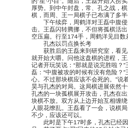
的“星·小目”。随后，王磊开始大捞
厚势。到中午封盘，常、孔之战，棋
棋，而周、王一局棋子已布满了多半
下午续弈，周鹤洋对王磊中腹侵
击。王磊闪转腾挪，不但将孤棋活出
空压扁。行至174手，周鹤洋见目
孔杰以罚点换长考
获胜后的王磊来到研究室，看见
就开始大嚼。问他这盘棋的进程，王
记者开玩笑说：“那就是说完胜啦？
磊：“中腹被攻的时候有没有危险？”
心。不过那块棋应该不会死的。”说
昊与孔杰的对局。这局棋进展依然十
孔杰的一块孤棋展开攻击，孔杰在出
块棋不放。双方从上边开始互相缠绕
人眼花缭乱。王磊看了一会，说棋局
不少，应该还可以。
此时是下午17时多，孔杰已经因