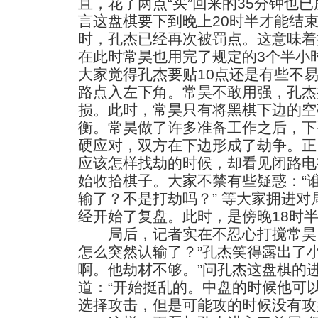
且，花了两点“买”回来的35分钟也
言这盘棋要下到晚上20时半才能结束
时，孔杰已经再次被罚点。这意味着
在此时常昊也用完了规定的3个半小
大家觉得孔杰要贴10点还是有些不
路点入左下角。常昊不敢用强，孔杰
损。此时，常昊只有将黑棋下边的空
衡。常昊做了许多准备工作之后，下
硬应对，双方在下边形成了劫争。正
应该怎样找劫的时候，却看见闭路电
始收拾棋子。大家不禁有些疑惑：“
输了？不是打劫吗？” 等大家拥进
经开始了复盘。此时，是傍晚18时
局后，记者实在不忍心打搅常昊，
怎么突然认输了？”孔杰笑得露出了
啊。他劫材不够。”问孔杰这盘棋的
道：“开始挺乱的。中盘的时候他可
选择攻击，但是可能攻的时候没有攻