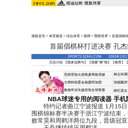
搜狐首页
>
体育频道
>
综合体育
>
棋牌
>
围棋世界
>
首届倡棋
首届倡棋杯打进决赛 孔
SPORTS.SOHU.COM 2005年1月
页面功能 【
我来说两句
】【
我要“揪”错
】【
推荐
】
林志玲裸
范帅苦恼火箭唯麦蒂敢突破
大师杯组委会炮轰阿加西
张靓颖穿
鲁能申诉失败郑智全球禁赛
林忆莲女
NBA球迷专用的阅读器
手机
特约记者曲江宁波报道 1月15日
围棋锦标赛半决赛于浙江宁波结束，
败常昊和周鹤洋两位九段，晋级冠亚
王磊继续镇压周鹤洋