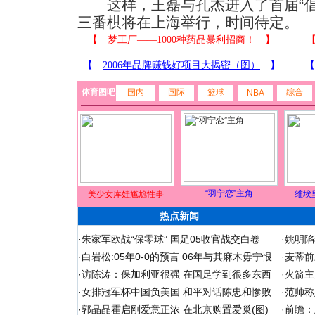
这样，王磊与孔杰进入了首届“倡
三番棋将在上海举行，时间待定。
体育图吧
国内
国际
篮球
综合
NBA
“羽宁恋”主角
美少女库娃尴尬性事
维埃
热点新闻
·
朱家军欧战“保零球” 国足05收官战交白卷
·
姚明陷
·
白岩松:05年0-0的预言 06年与其麻木毋宁恨
·
麦蒂前
·
访陈涛：保加利亚很强 在国足学到很多东西
·
火箭主
·
女排冠军杯中国负美国 和平对话陈忠和惨败
·
范帅称
·
郭晶晶霍启刚爱意正浓 在北京购置爱巢(图)
·
前瞻：