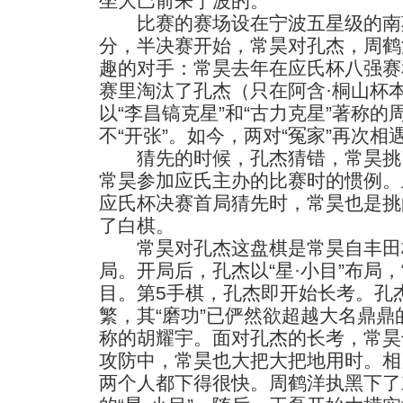
坐大巴前来宁波的。
比赛的赛场设在宁波五星级的南苑饭
分，半决赛开始，常昊对孔杰，周鹤
趣的对手：常昊去年在应氏杯八强赛
赛里淘汰了孔杰（只在阿含·桐山杯
以“李昌镐克星”和“古力克星”著称
不“开张”。如今，两对“冤家”再次
猜先的时候，孔杰猜错，常昊挑
常昊参加应氏主办的比赛时的惯例。
应氏杯决赛首局猜先时，常昊也是挑
了白棋。
常昊对孔杰这盘棋是常昊自丰田
局。开局后，孔杰以“星·小目”布局
目。第5手棋，孔杰即开始长考。孔
繁，其“磨功”已俨然欲超越大名鼎鼎
称的胡耀宇。面对孔杰的长考，常昊
攻防中，常昊也大把大把地用时。相
两个人都下得很快。周鹤洋执黑下了