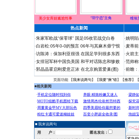
“羽宁恋”主角
美少女库娃尴尬性事
维埃
热点新闻
·
朱家军欧战“保零球” 国足05收官战交白卷
·
姚明陷
·
白岩松:05年0-0的预言 06年与其麻木毋宁恨
·
麦蒂前
·
访陈涛：保加利亚很强 在国足学到很多东西
·
火箭主
·
女排冠军杯中国负美国 和平对话陈忠和惨败
·
范帅称
·
郭晶晶霍启刚爱意正浓 在北京购置爱巢(图)
·
前瞻：
页面功能 【
我来说两句
】【
我要“揪”错
】【
推荐
】
■
相关新闻
■ 我来说两句
用 户：
匿名发出：