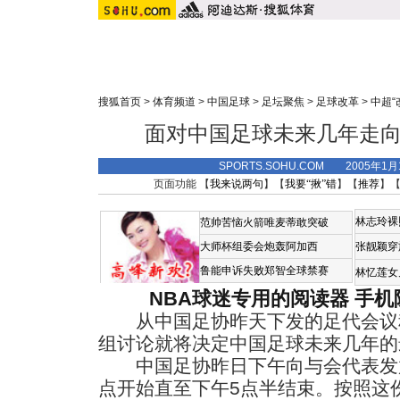
搜狐首页
>
体育频道
>
中国足球
>
足坛聚焦
>
足球改革
>
中超“
面对中国足球未来几年走向
SPORTS.SOHU.COM 2005年1
页面功能 【
我来说两句
】【
我要“揪”错
】【
推荐
】
林志玲裸
范帅苦恼火箭唯麦蒂敢突破
大师杯组委会炮轰阿加西
张靓颖穿
鲁能申诉失败郑智全球禁赛
林忆莲女
NBA球迷专用的阅读器
手机
从中国足协昨天下发的足代会议程
组讨论就将决定中国足球未来几年的
中国足协昨日下午向与会代表发放
点开始直至下午5点半结束。按照这