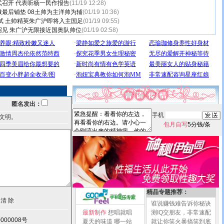
召开 代表听杨一民作报告
(11/19 12:28)
最后铺垫 08土帅为主洋帅为辅
(01/19 10:36)
试 土帅精英朱广沪即将入主国足
(01/19 09:55)
召见 朱广沪无限接近国奥队帅位
(01/19 02:58)
匿名发出：
手机
文明。
包月自写
5分钱/条
精品专题推荐：
谁说赚钱难告诉你秘诀
最新制作
想唱就唱
测IQ交朋友，非常速配
000008号
夏天的味道
哪一站
就让你笑火暴搞笑到底