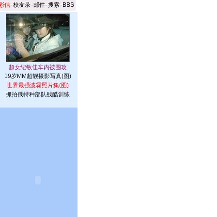
彩信
-
校友录
-
邮件
-
搜索
-
BBS
19岁MM超靓摄影写真(图)
世界最强波霸照片集(图)
抓拍俄特种部队残酷训练