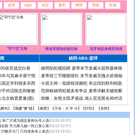
篮球
综合
赛车
网球
壁纸
性感
NBA
“羽宁恋”主角
维埃里猎艳的新目标
克罗地亚体模弄风情
闻
姚明-NBA-篮球
足05收官战交白卷
·
姚明陷犯规陷阱 麦蒂末节发威火箭胜森林狼
 06年与其麻木毋宁恨
·
麦蒂前三节睡眼惺忪 末节发威无愧火箭领袖
在国足学到很多东西
·
火箭主帅：低级错误频犯 幸运找到胜利钥匙
和平对话陈忠和惨败
·
范帅称姚明犯规多有争议 麦蒂详解关键抢断
北京购置爱巢(图)
·
前瞻：灰熊太阳矛盾战 湖人尼克斯名帅对话
说两句
】【
我要“揪”错
】【
推荐
】【字体：
大
中
小
】【
打印
】 【
关闭
】
态 朱广沪成为国足新帅头号人选
(01/20 00:07)
顾右盼 升几降几杨一民口算心算
(01/19 22:07)
广沪敞开大门 只待老朱本人表态
(01/19 16:01)