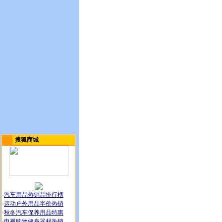
搜狐商城
·
汽车用品热销品排行榜
·
运动户外用品半价热销
·
秋冬汽车保养用品特惠
·
电视购物健身器材热销