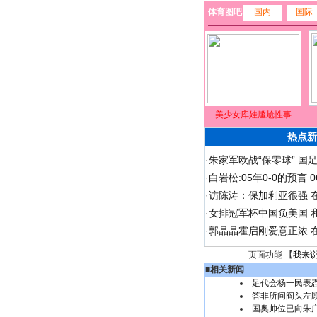
体育图吧
国内
国际
美少女库娃尴尬性事
热点新
·
朱家军欧战“保零球” 国
·
白岩松:05年0-0的预言
·
访陈涛：保加利亚很强 
·
女排冠军杯中国负美国 
·
郭晶晶霍启刚爱意正浓 在
页面功能 【
我来
■
相关新闻
足代会杨一民表
答非所问阎头左
国奥帅位已向朱