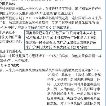
夺国足帅位
帅来提高国家队水平的今天，在接连聘请了霍顿、米卢和
哈恩
担任中
中国足球为何又重新回到聘请“土教练”的老路上呢？
家军提前告别了２００６年世界杯足球预选赛，这让国家队在未来几
任务，与其聘请霍利尔等价格昂贵、又不了解亚洲足球具体情况的“詹
一个对中国足球深入了解的“国产００７”来试试看。
卢褒贬不一
·
国奥帅位已向朱广沪敞开大门 只待老朱本人表态
键场次中的平庸
·
A3亚冠成入职考试 土帅精英朱广沪即将入主国足
是否能成功的信
·
受到杨一民秘密召见 朱广沪无限接近国奥队帅位
·
朱广沪佛门找寄托 本焕大师定下法号“常捷”
足球的重心是
这样一来即使是费尽心思聘请了一个成功的洋帅，但他如果像霍顿一样
滑铁卢”，岂不冤枉。
５＋２”模式
未来几年的国家队教练组将采取外籍与国内教练优势互补的“５＋
２”模式。
具体为：主教练由国内教练
担任，另选聘４名国内助理教练；外
籍一人为技术顾问同时具备主教练能
力，另一人为体能、守门员或医疗康
复的阶段轮换人员，外籍人选将充分
听取主教练、教练委员会和有关专家
的意见。对于０８队伍和国家队所聘