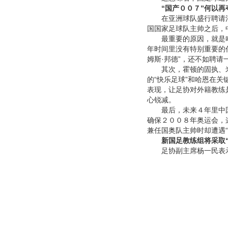
“国产００７”何以再
在亚洲球队盛行聘请洋
国国家足球队主帅之后，
最重要的原因，就是哈
年时间里没有特别重要的
姆斯·邦德”，还不如聘请
其次，霍顿的固执、米
的“快乐足球”和哈恩在关
表现，让足协对外籍教练
心锐减。
最后，未来４年里中国
确保２００８年奥运会，
兼任国奥队主帅时却遭遇“
新国足教练组将采取“
足协副主席杨一民表示，