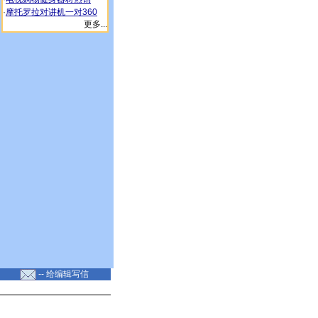
·
摩托罗拉对讲机一对360
更多...
-- 给编辑写信