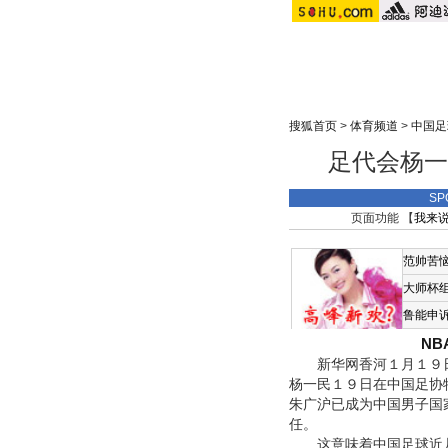
搜狐首页
>
体育频道
>
中国足
足代会杨一
SP
页面功能 【
我来
范帅苦
大师杯
鲁能申
N
新华网香河１月１９日电
杨一民１９日在中国足协
朱广沪已成为中国男子国
任。
这意味着中国足球近几