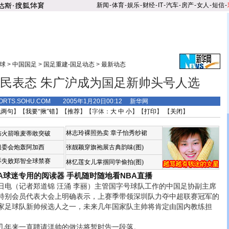
新闻
-
体育
-
娱乐
-
财经
-
IT
-
汽车
-
房产
-
女人
-
短信
-
球
>
中国国足
>
国足重建-国足动态
>
最新动态
民表态 朱广沪成为国足新帅头号人选
ORTS.SOHU.COM 2005年1月20日00:12 新华网
说两句
】【
我要“揪”错
】【
推荐
】【字体：
大
中
小
】【
打印
】 【
关闭
】
林志玲裸照热卖
章子怡秀纱裙
恼火箭唯麦蒂敢突破
组委会炮轰阿加西
张靓颖穿旗袍展古典韵味(图)
诉失败郑智全球禁赛
林忆莲女儿掌掴同学偷拍(图)
BA球迷专用的阅读器
手机随时随地看NBA直播
（记者郑道锦 汪涌 李丽）主管国字号球队工作的中国足协副主席
特别会员代表大会上明确表示，上赛季带领深圳队力夺中超联赛冠军的
家足球队新帅候选人之一，未来几年国家队主帅将肯定由国内教练担
年来一直聘请洋帅的做法将暂时告一段落。