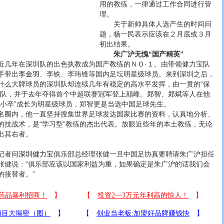
用的教练，一律通过工作合同进行管
理。
关于新帅具体人选产生的时间问
题，杨一民表示应该在２月底或３月
初出结果。
朱广沪无愧“国产精英”
年在深圳队的出色执教成为国产教练的ＮＯ·１。由带领健力宝队
手带出
李金羽
、李铁、李玮锋等国内足坛明星级球员。来到深圳之后，
什么大牌球员的深圳队却连续几年有稳定的高水平发挥，由一贯的“保
强队，并于去年夺得首个中超联赛冠军登上颠峰。
郑智
、
郑斌
等人在他
名小卒”成长为明星级球员，郑智更是当选中国足球先生。
圈内，他一直坚持搜集世界足球发达国家比赛的资料，认真地分析、
的技战术，是“学习型”教练的杰出代表。放眼近些年的本土教练，无论
出其右者。
记者问
深圳健力宝
俱乐部总经理张健一旦中国足协真要聘请朱广沪担任
张健说：“俱乐部应该以国家利益为重，如果确定是朱广沪的话我们会
的接替者。”