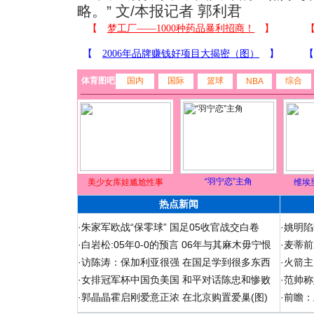
略。” 文/本报记者 郭利君
体育图吧
国内
国际
篮球
综合
NBA
“羽宁恋”主角
美少女库娃尴尬性事
维埃
热点新闻
·
朱家军欧战“保零球” 国足05收官战交白卷
·
姚明陷
·
白岩松:05年0-0的预言 06年与其麻木毋宁恨
·
麦蒂前
·
访陈涛：保加利亚很强 在国足学到很多东西
·
火箭主
·
女排冠军杯中国负美国 和平对话陈忠和惨败
·
范帅称
·
郭晶晶霍启刚爱意正浓 在北京购置爱巢(图)
·
前瞻：