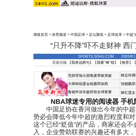
搜狐首页
>
体育频道
>
中国足球
>
足坛聚焦
>
足球改革
>
中超“
“只升不降”吓不走财神 
SPORTS.SOHU.COM 2005年
页面功能 【
我来说两句
】【
我要“揪”错
】【
推荐
】
林志玲裸
范帅苦恼火箭唯麦蒂敢突破
大师杯组委会炮轰阿加西
张靓颖穿
鲁能申诉失败郑智全球禁赛
林忆莲女
NBA球迷专用的阅读器
手机
中国足协在香河做出今年的中超将
势必会降低今年中超的激烈程度和对
这个已经“贬值”的产品，商家还会
入，企业赞助联赛的兴趣还有多大，