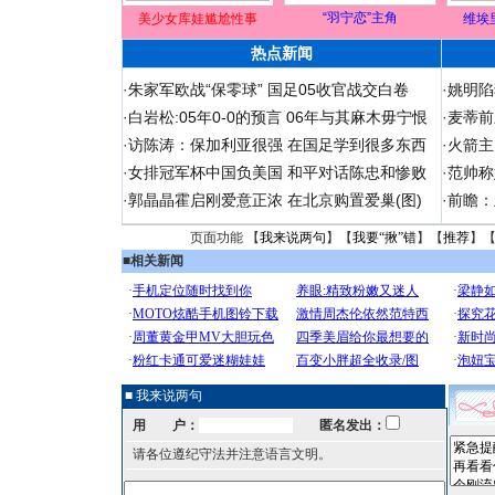
“羽宁恋”主角
美少女库娃尴尬性事
维埃
热点新闻
·
朱家军欧战“保零球” 国足05收官战交白卷
·
姚明陷
·
白岩松:05年0-0的预言 06年与其麻木毋宁恨
·
麦蒂前
·
访陈涛：保加利亚很强 在国足学到很多东西
·
火箭主
·
女排冠军杯中国负美国 和平对话陈忠和惨败
·
范帅称
·
郭晶晶霍启刚爱意正浓 在北京购置爱巢(图)
·
前瞻：
页面功能 【
我来说两句
】【
我要“揪”错
】【
推荐
】
■
相关新闻
■ 我来说两句
用 户：
匿名发出：
请各位遵纪守法并注意语言文明。