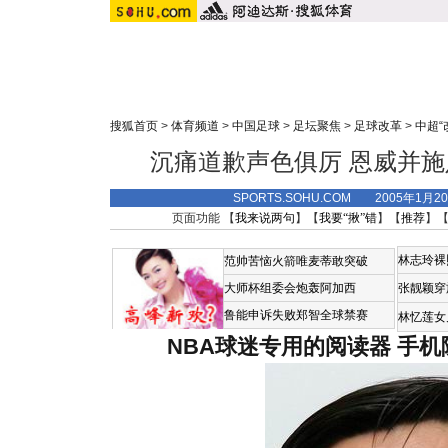
搜狐首页
>
体育频道
>
中国足球
>
足坛聚焦
>
足球改革
>
中超“
沉痛道歉声色俱厉 恩威并
SPORTS.SOHU.COM 2005年1月
页面功能 【
我来说两句
】【
我要“揪”错
】【
推荐
】
林志玲裸
范帅苦恼火箭唯麦蒂敢突破
大师杯组委会炮轰阿加西
张靓颖穿
鲁能申诉失败郑智全球禁赛
林忆莲女
NBA球迷专用的阅读器
手机