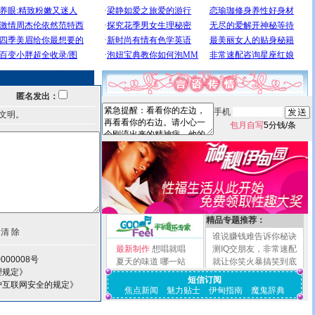
匿名发出：
手机
文明。
包月自写
5分钱/条
精品专题推荐：
谁说赚钱难告诉你秘诀
最新制作
想唱就唱
测IQ交朋友，非常速配
000008号
夏天的味道
哪一站
就让你笑火暴搞笑到底
理规定》
短信订阅
护互联网安全的规定》
焦点新闻
魅力贴士
伊甸指南
魔鬼辞典