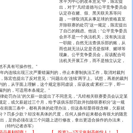
水平为中心的改革意见”中，陈宏提
出，对于“凡经道德与公平竞争委员会
认定存在赌、假、黑关联关系等问
题，一律取消其从事足球的资格直至
开除联赛的处罚”这一规定，陈宏提出
了自己的顾虑。他说：“公平竞争委员
会并不是一个执法机关，没有执法这
一职能，自然无法查俱乐部的账，从
而也就无法认定是否是假球、赌球等
现象。公平竞争委员会，应该配合司
法机关开展工作，而不是独立认定，
然不具有可操作性。”
内连续出现三次严重错漏判的，停止本赛制执法工作，取消对裁判
，陈宏也提出了反对意见：“问题出在‘连续’两字上。试想，再差的裁判
判的，从字面上理解，这个规定形同虚设，应该改成‘累积’二字，即一
漏判的，可适用本条规定。”
处罚办法”的欠薪一款提出了不同意见，“凡经相关联赛委员会认定某
规定，或欠薪超过三个月，给予该俱乐部罚款并扣除联赛积分”这一规
“在前面三条中，都有具体的处理办法，但这条却显得很含糊，欠薪就
分？罚多少款？却没有具体的尺度，任何人操作起来都会有很大的随意
提出，足协必须在这三个问题上进行修改，拿出更适合操作的办法来，
。 （特约记者赤军）