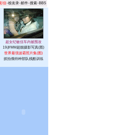
彩信
-
校友录
-
邮件
-
搜索
-
BBS
19岁MM超靓摄影写真(图)
世界最强波霸照片集(图)
抓拍俄特种部队残酷训练