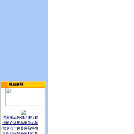
搜狐商城
·
汽车用品热销品排行榜
·
运动户外用品半价热销
·
秋冬汽车保养用品特惠
·
电视购物健身器材热销