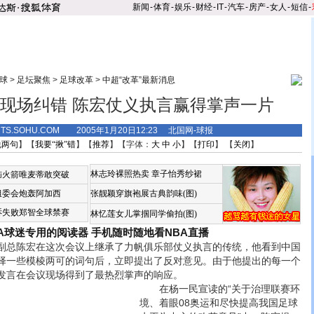
新闻
-
体育
-
娱乐
-
财经
-
IT
-
汽车
-
房产
-
女人
-
短信
-
球
>
足坛聚焦
>
足球改革
>
中超“改革”最新消息
现场纠错 陈宏仗义执言赢得掌声一片
RTS.SOHU.COM 2005年1月20日12:23 北国网-球报
说两句
】【
我要“揪”错
】【
推荐
】【字体：
大
中
小
】【
打印
】 【
关闭
】
林志玲裸照热卖
章子怡秀纱裙
恼火箭唯麦蒂敢突破
组委会炮轰阿加西
张靓颖穿旗袍展古典韵味(图)
诉失败郑智全球禁赛
林忆莲女儿掌掴同学偷拍(图)
BA球迷专用的阅读器
手机随时随地看NBA直播
总陈宏在这次会议上继承了力帆俱乐部仗义执言的传统，他看到中国
择一些模棱两可的词句后，立即提出了反对意见。由于他提出的每一个
发言在会议现场得到了最热烈掌声的响应。
在杨一民宣读的“关于治理联赛环
境、着眼08奥运和尽快提高我国足球