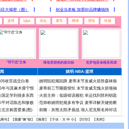
篮球
综合
赛车
网球
壁纸
性感
NBA
“羽宁恋”主角
维埃里猎艳的新目标
克罗地亚体模弄风情
闻
姚明-NBA-篮球
足05收官战交白卷
·
姚明陷犯规陷阱 麦蒂末节发威火箭胜森林狼
 06年与其麻木毋宁恨
·
麦蒂前三节睡眼惺忪 末节发威无愧火箭领袖
在国足学到很多东西
·
火箭主帅：低级错误频犯 幸运找到胜利钥匙
和平对话陈忠和惨败
·
范帅称姚明犯规多有争议 麦蒂详解关键抢断
北京购置爱巢(图)
·
前瞻：灰熊太阳矛盾战 湖人尼克斯名帅对话
说两句
】【
我要“揪”错
】【
推荐
】【字体：
大
中
小
】【
打印
】 【
关闭
】