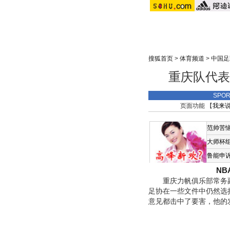
搜狐首页
>
体育频道
>
中国足
重庆队代表
SPO
页面功能 【
我来
范帅苦
大师杯
鲁能申
N
重庆力帆俱乐部常务副
足协在一些文件中仍然选
意见都击中了要害，他的