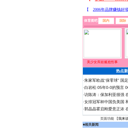
体育图吧
国内
国际
美少女库娃尴尬性事
热点新
·
朱家军欧战“保零球” 国
·
白岩松:05年0-0的预言
·
访陈涛：保加利亚很强 
·
女排冠军杯中国负美国 
·
郭晶晶霍启刚爱意正浓 在
页面功能 【
我来
■
相关新闻