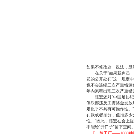
如果不修改这一说法，显
在关于“如果裁判员一年
员的公开处罚”这一规定中
也不会连续三次严重错漏
年内累积出现三次严重错
陈宏还对“中国足协纪律
俱乐部违反工资奖金发放
定似乎不具有可操作性。
罚款或者扣分，但扣多少
性。”因此，陈宏在会上
不能给“开口子”留下空间