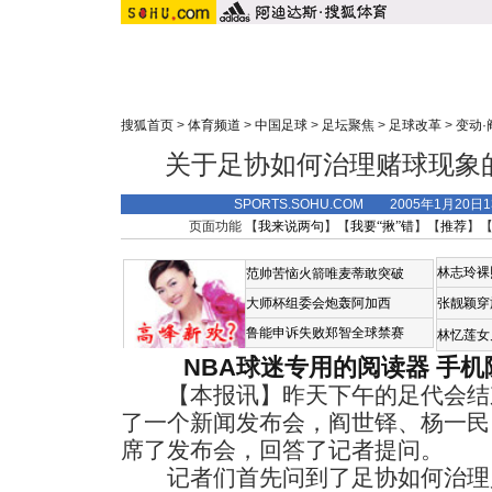
搜狐首页
>
体育频道
>
中国足球
>
足坛聚焦
>
足球改革
>
变动·
关于足协如何治理赌球现象
SPORTS.SOHU.COM 2005年1月20
页面功能 【
我来说两句
】【
我要“揪”错
】【
推荐
】
林志玲裸
范帅苦恼火箭唯麦蒂敢突破
大师杯组委会炮轰阿加西
张靓颖穿
鲁能申诉失败郑智全球禁赛
林忆莲女
NBA球迷专用的阅读器
手机
【本报讯】昨天下午的足代会结
了一个新闻发布会，阎世铎、杨一民
席了发布会，回答了记者提问。
记者们首先问到了足协如何治理