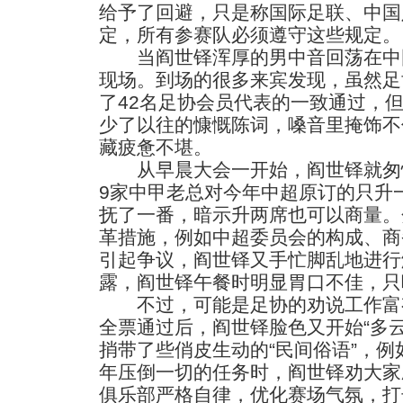
给予了回避，只是称国际足联、中国
定，所有参赛队必须遵守这些规定。
当阎世铎浑厚的男中音回荡在中
现场。到场的很多来宾发现，虽然足
了42名足协会员代表的一致通过，
少了以往的慷慨陈词，嗓音里掩饰不
藏疲惫不堪。
从早晨大会一开始，阎世铎就匆忙
9家中甲老总对今年中超原订的只升
抚了一番，暗示升两席也可以商量。
革措施，例如中超委员会的构成、商
引起争议，阎世铎又手忙脚乱地进行
露，阎世铎午餐时明显胃口不佳，只
不过，可能是足协的劝说工作富
全票通过后，阎世铎脸色又开始“多
捎带了些俏皮生动的“民间俗语”，例
年压倒一切的任务时，阎世铎劝大家
俱乐部严格自律，优化赛场气氛，打