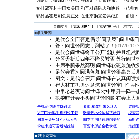
·
访陈涛：保加利亚很强 在国足学到很多东西
·
火箭主
·
女排冠军杯中国负美国 和平对话陈忠和惨败
·
范帅称
·
郭晶晶霍启刚爱意正浓 在北京购置爱巢(图)
·
前瞻：
页面功能 【
我来说两句
】【
我要“揪”错
】【
推荐
】
■
相关新闻
足代会全面否定倡导“阎政策” 阎世铎
舒：阎世铎同志，到站了！
(01/20 10:
足代会阎世铎终于公开道歉 并且坦然
分区夭折后四年不降又被否 外行阎世
主席手腕果然高明 阎世铎软硬兼施收复
足代会香河圆满落幕 阎世铎很高兴后
图文：足代会召开 阎世铎在认真阅读
崔大林主抓奥运足球 阎世铎掌门任期
中甲老总夜访阎世铎 对中甲升一降一
执委昨开会不买阎世铎的账 在会上大
■ 我来说两句