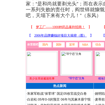
家：“是和尚就要剃光头”；而在表示
一系列失败的责任时，阎世铎就慷慨
吧，天塌下来有大个儿！”（东风）
体育图吧
国内
国际
篮球
综合
NBA
“羽宁恋”主角
美少女库娃尴尬性事
维埃
热点新闻
·
朱家军欧战“保零球” 国足05收官战交白卷
·
姚明陷
·
白岩松:05年0-0的预言 06年与其麻木毋宁恨
·
麦蒂前