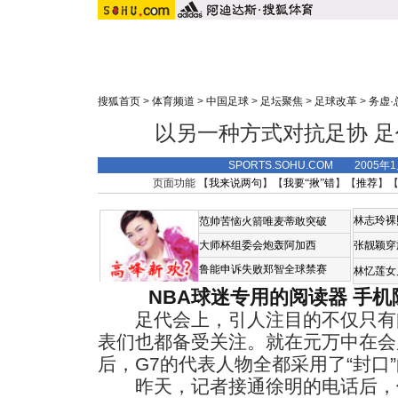
搜狐首页
>
体育频道
>
中国足球
>
足坛聚焦
>
足球改革
>
务虚
以另一种方式对抗足协 足代
SPORTS.SOHU.COM 2005年
页面功能 【
我来说两句
】【
我要“揪”错
】【
推荐
】
林志玲裸
范帅苦恼火箭唯麦蒂敢突破
大师杯组委会炮轰阿加西
张靓颖穿
鲁能申诉失败郑智全球禁赛
林忆莲女
NBA球迷专用的阅读器
手机
足代会上，引人注目的不仅只有阎
表们也都备受关注。就在元万中在会
后，G7的代表人物全都采用了“封口
昨天，记者接通徐明的电话后，