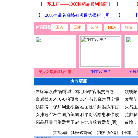
体育图吧
国内
国际
篮球
综合
NBA
“羽宁恋”主角
美少女库娃尴尬性事
维埃
热点新闻
·
朱家军欧战“保零球” 国足05收官战交白卷
·
姚明陷
·
白岩松:05年0-0的预言 06年与其麻木毋宁恨
·
麦蒂前
·
访陈涛：保加利亚很强 在国足学到很多东西
·
火箭主
·
女排冠军杯中国负美国 和平对话陈忠和惨败
·
范帅称
·
郭晶晶霍启刚爱意正浓 在北京购置爱巢(图)
·
前瞻：
页面功能 【
我来说两句
】【
我要“揪”错
】【
推荐
】