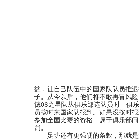
益，让自己队伍中的国家队队员推迟
子。从今以后，他们将不敢再冒风险
德08之星队从俱乐部选队员时，俱
员按时来国家队报到。如果没按时报
参加全国比赛的资格；属于俱乐部问
罚。
足协还有更强硬的条款，那就是