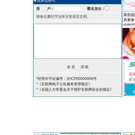
■ 我来说两句
用 户：
匿名发出：
请各位遵纪守法并注意语言文明。
最
*经营许可证编号：京ICP00000008号
夏
*《互联网电子公告服务管理规定》
*《全国人大常委会关于维护互联网安全的规定》