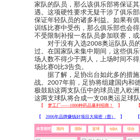
家队的队员，那么该俱乐部将保证其
遇。这项硬性要求无疑干涉了俱乐部
保证年轻队员的诸多利益。如果有俱
训练比赛中受伤，那么俱乐部也会得
不受限制补报一名队员参加联赛，或
对于没有入选2008奥运队队员
过。在国家队未集中期间，这些俱乐
场人数不得少于两人，上场时间不得
场比赛0比3告负。
据了解，足协出台如此多的措施
战。2007年前，足协将组建国内和
极鼓励这两支队伍中的球员进入欧洲五
这两支球队将合成一支08奥运足球
体育图吧
国内
国际
篮球
综合
NBA