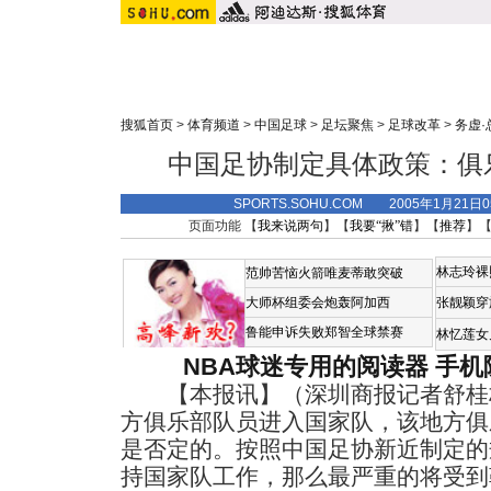
搜狐首页
>
体育频道
>
中国足球
>
足坛聚焦
>
足球改革
>
务虚
中国足协制定具体政策：俱
SPORTS.SOHU.COM 2005年1月21
页面功能 【
我来说两句
】【
我要“揪”错
】【
推荐
】
林志玲裸
范帅苦恼火箭唯麦蒂敢突破
大师杯组委会炮轰阿加西
张靓颖穿
鲁能申诉失败郑智全球禁赛
林忆莲女
NBA球迷专用的阅读器
手机
【本报讯】（深圳商报记者舒桂
方俱乐部队员进入国家队，该地方俱
是否定的。按照中国足协新近制定的
持国家队工作，那么最严重的将受到