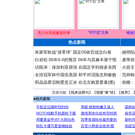
“羽宁恋”主角
美少女库娃尴尬性事
维埃
热点新闻
·
朱家军欧战“保零球” 国足05收官战交白卷
·
姚明陷
·
白岩松:05年0-0的预言 06年与其麻木毋宁恨
·
麦蒂前
·
访陈涛：保加利亚很强 在国足学到很多东西
·
火箭主
·
女排冠军杯中国负美国 和平对话陈忠和惨败
·
范帅称
·
郭晶晶霍启刚爱意正浓 在北京购置爱巢(图)
·
前瞻：
页面功能 【
我来说两句
】【
我要“揪”错
】【
推荐
】
■
相关新闻