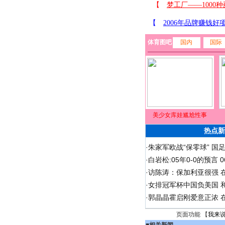
体育图吧
国内
国际
美少女库娃尴尬性事
热点新
·
朱家军欧战“保零球” 国
·
白岩松:05年0-0的预言
·
访陈涛：保加利亚很强 
·
女排冠军杯中国负美国 
·
郭晶晶霍启刚爱意正浓 在
页面功能 【
我来