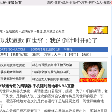
新闻
-
体育
-
娱乐
-
财经
-
IT
-
汽车
-
房产
-
女人
-
短信
-
球
>
足坛聚焦
>
足球改革
>
务虚·总局或足协对策
现状道歉 阎世铎：我的倒计时开始了
ORTS.SOHU.COM 2005年1月21日06:18 华商报
说两句
】【
我要“揪”错
】【
推荐
】【字体：
大
中
小
】【
打印
】 【
关闭
】
林志玲裸照热卖
章子怡秀纱裙
恼火箭唯麦蒂敢突破
组委会炮轰阿加西
张靓颖穿旗袍展古典韵味(图)
诉失败郑智全球禁赛
林忆莲女儿掌掴同学偷拍(图)
BA球迷专用的阅读器
手机随时随地看NBA直播
铎依然容光焕发，讲话依然口若悬河，据说，为了19日的讲话，老
一下头发。足协的人说，这次的香河会议也许将是阎世铎的最后一班
认，滔滔不绝地对这次的足代会进行了总结陈词之后，阎世铎幽幽地
了……”
存在矛盾已经不是新闻了，阎世铎在香河会议前提出的一系列改革要