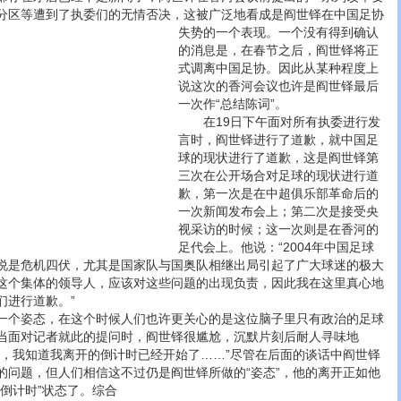
分区等遭到了执委们的无情否决，这被广泛地看成是阎世铎在中国足协
失势的一个表现。
一个没有得到确认
的消息是，在春节之后，阎世铎将正
式调离中国足协。因此从某种程度上
说这次的香河会议也许是阎世铎最后
一次作“总结陈词”。
在19日下午面对所有执委进行发
言时，阎世铎进行了道歉，就中国足
球的现状进行了道歉，这是阎世铎第
三次在公开场合对足球的现状进行道
歉，第一次是在中超俱乐部革命后的
一次新闻发布会上；第二次是接受央
视采访的时候；这一次则是在香河的
足代会上。他说：“2004年中国足球
说是危机四伏，尤其是国家队与国奥队相继出局引起了广大球迷的极大
这个集体的领导人，应该对这些问题的出现负责，因此我在这里真心地
们进行道歉。”
个姿态，在这个时候人们也许更关心的是这位脑子里只有政治的足球
当面对记者就此的提问时，阎世铎很尴尬，沉默片刻后耐人寻味地
起，我知道我离开的倒计时已经开始了……”尽管在后面的谈话中阎世铎
的问题，但人们相信这不过仍是阎世铎所做的“姿态”，他的离开正如他
倒计时”状态了。综合