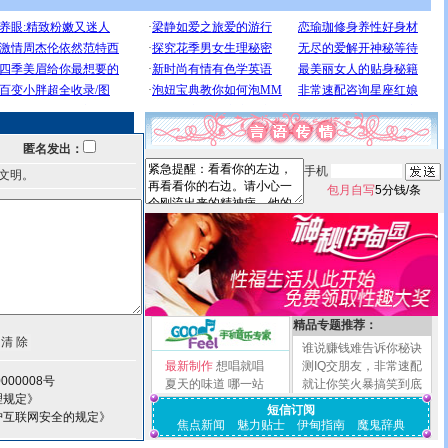
匿名发出：
手机
文明。
包月自写
5分钱/条
精品专题推荐：
谁说赚钱难告诉你秘诀
最新制作
想唱就唱
测IQ交朋友，非常速配
000008号
夏天的味道
哪一站
就让你笑火暴搞笑到底
理规定》
短信订阅
护互联网安全的规定》
焦点新闻
魅力贴士
伊甸指南
魔鬼辞典