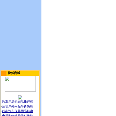
搜狐商城
·
汽车用品热销品排行榜
·
运动户外用品半价热销
·
秋冬汽车保养用品特惠
·
电视购物健身器材热销