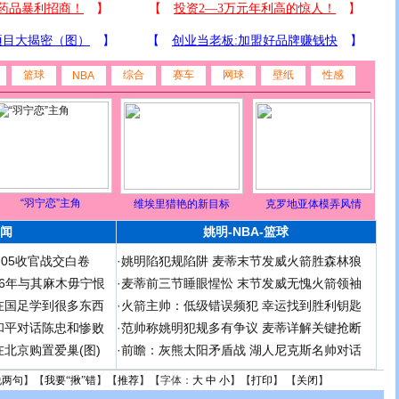
篮球
综合
赛车
网球
壁纸
性感
NBA
“羽宁恋”主角
维埃里猎艳的新目标
克罗地亚体模弄风情
闻
姚明-NBA-篮球
足05收官战交白卷
·
姚明陷犯规陷阱 麦蒂末节发威火箭胜森林狼
 06年与其麻木毋宁恨
·
麦蒂前三节睡眼惺忪 末节发威无愧火箭领袖
在国足学到很多东西
·
火箭主帅：低级错误频犯 幸运找到胜利钥匙
和平对话陈忠和惨败
·
范帅称姚明犯规多有争议 麦蒂详解关键抢断
北京购置爱巢(图)
·
前瞻：灰熊太阳矛盾战 湖人尼克斯名帅对话
说两句
】【
我要“揪”错
】【
推荐
】【字体：
大
中
小
】【
打印
】 【
关闭
】