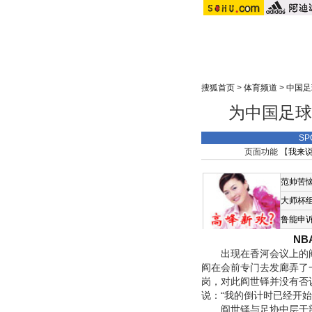
搜狐首页
>
体育频道
>
中国足
为中国足球
SP
页面功能 【
我来
范帅苦
大师杯
鲁能申
N
出现在香河会议上的阎世
阎在会前专门去发廊弄了
岗，对此阎世铎并没有否
说：“我的倒计时已经开始
阎世铎与足协中层干部