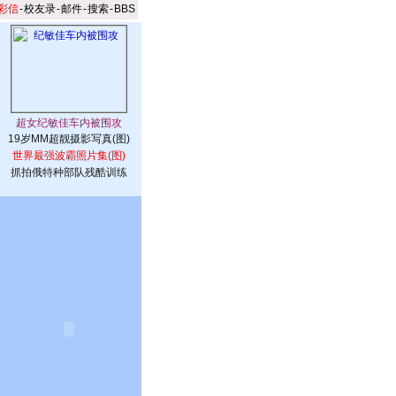
彩信
-
校友录
-
邮件
-
搜索
-
BBS
19岁MM超靓摄影写真(图)
世界最强波霸照片集(图)
抓拍俄特种部队残酷训练