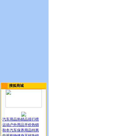
搜狐商城
·
汽车用品热销品排行榜
·
运动户外用品半价热销
·
秋冬汽车保养用品特惠
·
电视购物健身器材热销