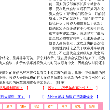
前，国安俱乐部董事长罗宁就曾表
示，要在足代会结束后召开第四次投
资人会议：“听听他们说什么，好的就
赞成，不好的就反对。”现在听完了足
协说什么，投资人却普遍认为这次足
协的这次会议还是有不少实质性问题
根本没有得出结论。深圳健力宝俱乐
部虽然还陷在官司中，但张海还是以
投资人身份表示，这次足协的会议惟
一实质性的结论是关于联赛升降级的
办法，不过足代会这种级别如此之高
个结论，显得非常可笑。罗宁则表示，现在足协会议已经结束了，投资
资人会议，由于各俱乐部投资人的时间表颇有冲突，因此会议时间还未
商讨的显然已经不仅仅是有关中超联赛的问题，几家中甲俱乐部的投
中来。投资人会议规模的扩大显然意味着足协这次的会议决议已经引起
革派掀起的改革浪潮将会更加激烈。（叶茂）
篮球
综合
赛车
网球
壁纸
性感
NBA