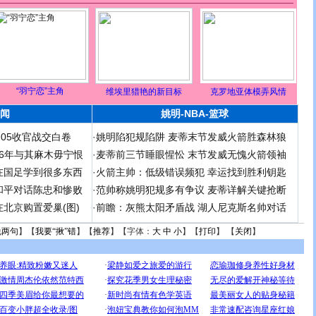
“羽宁恋”主角
维埃里猎艳的新目标
克罗地亚体模弄风情
闻
姚明-NBA-篮球
足05收官战交白卷
·
姚明陷犯规陷阱 麦蒂末节发威火箭胜森林狼
 06年与其麻木毋宁恨
·
麦蒂前三节睡眼惺忪 末节发威无愧火箭领袖
在国足学到很多东西
·
火箭主帅：低级错误频犯 幸运找到胜利钥匙
和平对话陈忠和惨败
·
范帅称姚明犯规多有争议 麦蒂详解关键抢断
北京购置爱巢(图)
·
前瞻：灰熊太阳矛盾战 湖人尼克斯名帅对话
说两句
】【
我要“揪”错
】【
推荐
】【字体：
大
中
小
】【
打印
】 【
关闭
】