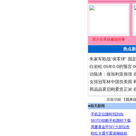
美少女库娃尴尬性事
热点新
·
朱家军欧战“保零球” 国
·
白岩松:05年0-0的预言
·
访陈涛：保加利亚很强 
·
女排冠军杯中国负美国 
·
郭晶晶霍启刚爱意正浓 在
页面功能 【
我来
■
相关新闻