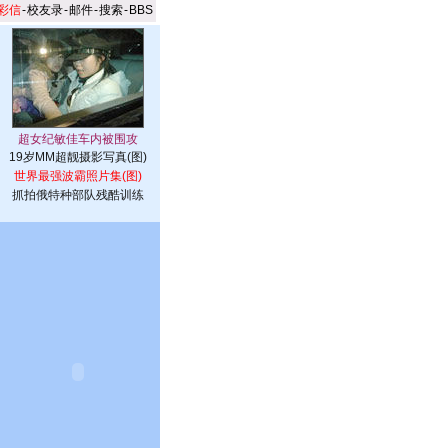
彩信
-
校友录
-
邮件
-
搜索
-
BBS
19岁MM超靓摄影写真(图)
世界最强波霸照片集(图)
抓拍俄特种部队残酷训练