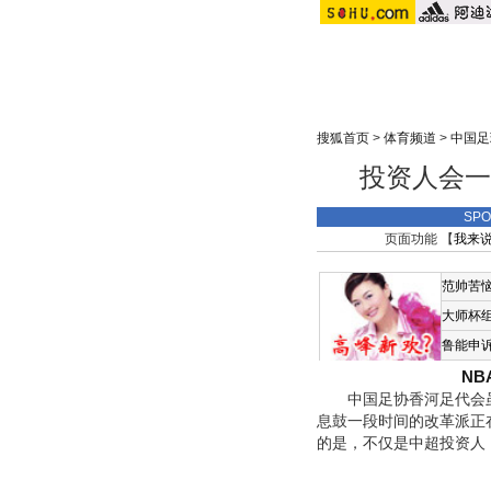
搜狐首页
>
体育频道
>
中国足
投资人会一
SP
页面功能 【
我来
范帅苦
大师杯
鲁能申
N
中国足协香河足代会虽然
息鼓一段时间的改革派正
的是，不仅是中超投资人