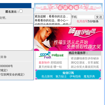
匿名发出：
手机
文明。
包月自写
5分钱/条
精品专题推荐：
谁说赚钱难告诉你秘诀
最新制作
想唱就唱
测IQ交朋友，非常速配
000008号
夏天的味道
哪一站
就让你笑火暴搞笑到底
理规定》
短信订阅
护互联网安全的规定》
焦点新闻
魅力贴士
伊甸指南
魔鬼辞典