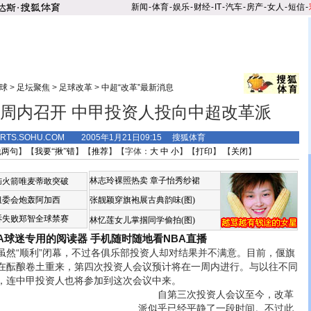
新闻
-
体育
-
娱乐
-
财经
-
IT
-
汽车
-
房产
-
女人
-
短信
-
球
>
足坛聚焦
>
足球改革
>
中超“改革”最新消息
周内召开 中甲投资人投向中超改革派
ORTS.SOHU.COM 2005年1月21日09:15 搜狐体育
说两句
】【
我要“揪”错
】【
推荐
】【字体：
大
中
小
】【
打印
】 【
关闭
】
林志玲裸照热卖
章子怡秀纱裙
恼火箭唯麦蒂敢突破
组委会炮轰阿加西
张靓颖穿旗袍展古典韵味(图)
诉失败郑智全球禁赛
林忆莲女儿掌掴同学偷拍(图)
BA球迷专用的阅读器
手机随时随地看NBA直播
“顺利”闭幕，不过各俱乐部投资人却对结果并不满意。目前，偃旗
在酝酿卷土重来，第四次投资人会议预计将在一周内进行。与以往不同
，连中甲投资人也将参加到这次会议中来。
自第三次投资人会议至今，改革
派似乎已经平静了一段时间。不过此