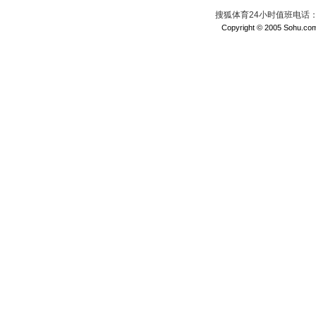
搜狐体育24小时值班电话：010
Copyright © 2005 Sohu.com I