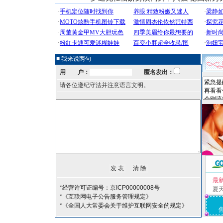
■ 我来说两句
用 户：
匿名发出：
请各位遵纪守法并注意语言文明。
最
*经营许可证编号：京ICP00000008号
夏
*《互联网电子公告服务管理规定》
*《全国人大常委会关于维护互联网安全的规定》