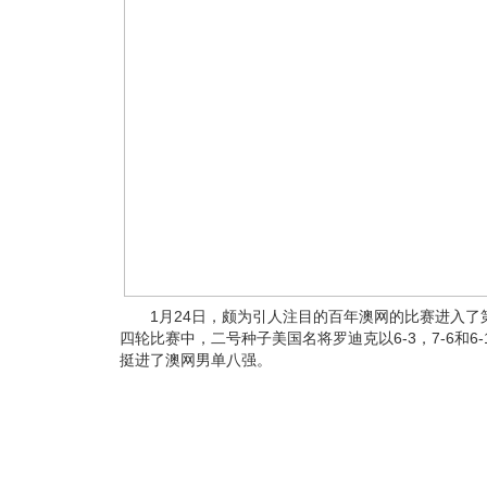
1月24日，颇为引人注目的百年澳网的比赛进入了
四轮比赛中，二号种子美国名将罗迪克以6-3，7-6和
挺进了澳网男单八强。