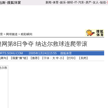
新闻
-
体育
-
娱乐
-
财经
-
IT
-
汽车
-
房产
-
女人
-
短信
-
育
>
网球频道
>
精彩瞬间
澳网第8日争夺 纳达尔救球连爬带滚
ORTS.SOHU.COM 2005年1月24日15:55 搜狐体育
说两句
】【
我要“揪”错
】【
推荐
】【字体：
大
中
小
】【
打印
】 【
关闭
】