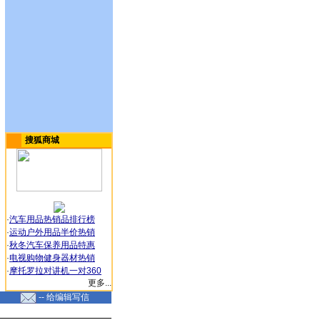
搜狐商城
·
汽车用品热销品排行榜
·
运动户外用品半价热销
·
秋冬汽车保养用品特惠
·
电视购物健身器材热销
·
摩托罗拉对讲机一对360
更多...
-- 给编辑写信