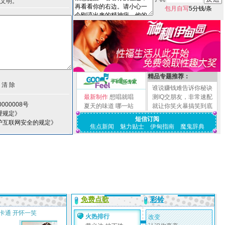
文明。
包月自写
5分钱/条
精品专题推荐：
谁说赚钱难告诉你秘诀
最新制作
想唱就唱
测IQ交朋友，非常速配
000008号
夏天的味道
哪一站
就让你笑火暴搞笑到底
理规定》
短信订阅
护互联网安全的规定》
焦点新闻
魅力贴士
伊甸指南
魔鬼辞典