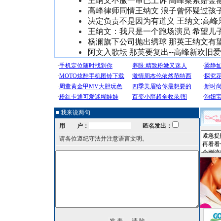
王纳文不服一审已上诉 高峰案索赔金
高峰律师同情王纳文 浪子曾怀疑过孩
决定负责不是因为有道义 王纳文:高峰
王纳文：我只是一个跑场演员 希望儿
杨澜旗下公司抛出绣球 那英王纳文有
阿文入歌坛 那英要复出--高峰新欢旧
■ 我来说两句
用 户：
匿名发出：
请各位遵纪守法并注意语言文明。