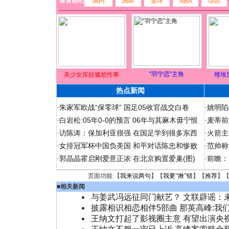
体育图吧
国内
国际
篮球
综合
NBA
“羽宁恋”主角
美少女库娃尴尬性事
维埃
热点新闻
·
朱家军欧战“保零球” 国足05收官战交白卷
·
姚明陷
·
白岩松:05年0-0的预言 06年与其麻木毋宁恨
·
麦蒂前
·
访陈涛：保加利亚很强 在国足学到很多东西
·
火箭主
·
女排冠军杯中国负美国 和平对话陈忠和惨败
·
范帅称
·
郭晶晶霍启刚爱意正浓 在北京购置爱巢(图)
·
前瞻：
页面功能 【
我来说两句
】【
我要“揪”错
】【
推荐
】
■
相关新闻
与姜武冯远征同门献艺？ 文联辟谣：
披露相识相恋相伴5部曲 那英高峰:我
王纳文打起了影视圈主意 有望出演央视