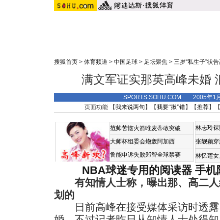
搜狐首页
>
体育频道
>
中国足球
>
足坛聚焦
>
三岁“私生子”状
满文军证实那英高峰未婚 
SPORTS.SOHU.COM 2005年1
页面功能 【
我来说两句
】【
我要“揪”错
】【
推荐
】
林志玲裸
范帅苦恼火箭唯麦蒂敢突破
大师杯组委会炮轰阿加西
张靓颖穿
鲁能申诉失败郑智全球禁赛
林忆莲女
NBA球迷专用的阅读器
手机
有知情人士称，曝出那、高二人
划的
日前高峰在接受媒体采访时透露
婚。不过记者昨日从知情人士处得知