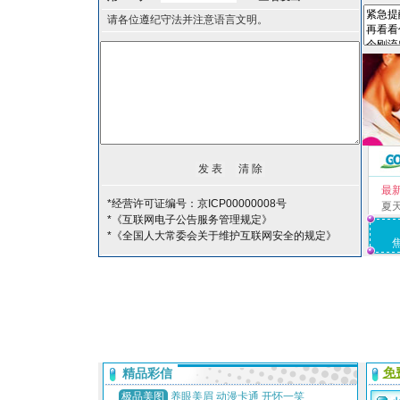
请各位遵纪守法并注意语言文明。
最
*经营许可证编号：京ICP00000008号
夏
*《互联网电子公告服务管理规定》
*《全国人大常委会关于维护互联网安全的规定》