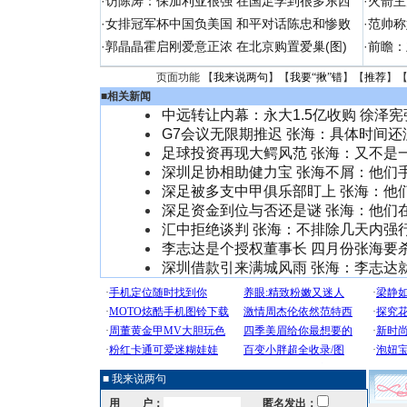
·
访陈涛：保加利亚很强 在国足学到很多东西
·
火箭主
·
女排冠军杯中国负美国 和平对话陈忠和惨败
·
范帅称
·
郭晶晶霍启刚爱意正浓 在北京购置爱巢(图)
·
前瞻：
页面功能 【
我来说两句
】【
我要“揪”错
】【
推荐
】
■
相关新闻
中远转让内幕：永大1.5亿收购 徐泽
G7会议无限期推迟 张海：具体时间还
足球投资再现大鳄风范 张海：又不是
深圳足协相助健力宝 张海不屑：他们
深足被多支中甲俱乐部盯上 张海：他
深足资金到位与否还是谜 张海：他们
汇中拒绝谈判 张海：不排除几天内强
李志达是个授权董事长 四月份张海要
深圳借款引来满城风雨 张海：李志达
■ 我来说两句
用 户：
匿名发出：