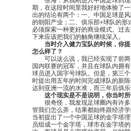
张海：从我刚进入中国足球到现
期，在这段时间里我好好地体验了一
出的结论有两个：一、中国足球是风
的朝阳产业；二、俱乐部+球队的形
必须探索一种更好的商业模式。过去
下来应该把我们的触角继续深入。
当时介入健力宝队的时候，你提
怎么样了？
可以这么说，我已经实现了前两
国内联赛的冠军，并且在球队内拥有
球员进入国字号球队。但是，第三个
时提出用五年的时间完成球队的新陈
达到亚洲一流的水准，而三年后俱乐
这个现实是不是说明，你当时所
很奇怪，我发现足球圈内有许多
管我们怎么弄，结果都始终跟经济学
当初提出了一个中国足球的金字塔理
员组成一个金字塔，球市在金字塔的