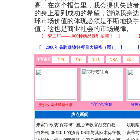
高。在这个报告里，我会提供失败者
的身上看到成功的希望，游说我身边
球市场价值的体现必须是不断地换手
值，这也是商业社会的市场规律。
体育图吧
国内
国际
篮球
综合
NBA
“羽宁恋”主角
美少女库娃尴尬性事
维埃
热点新闻
·
朱家军欧战“保零球” 国足05收官战交白卷
·
姚明陷
·
白岩松:05年0-0的预言 06年与其麻木毋宁恨
·
麦蒂前