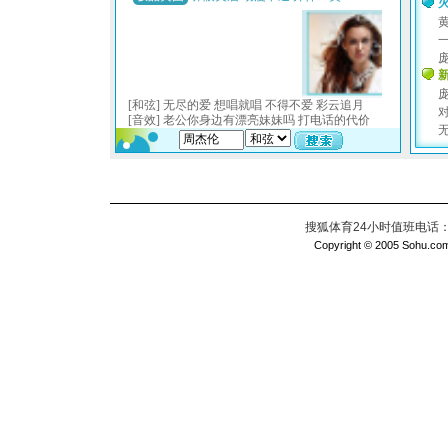
搜狐体育24小时值班电话：010
Copyright © 2005 Sohu.com I