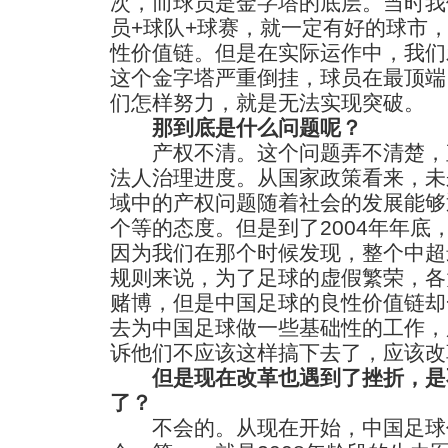
次，而球员是金字塔的底层。当时我
员+球队+球赛，就一定有好的球市
性价值链。但是在实际运作中，我们
这个金字塔严重倒挂，球员在最顶端
们怎样努力，就是无法实现突破。
那到底是什么问题呢？
产权不清。这个问题弄不清楚，
法人治理进度。从国家政策看来，未
域中的产权问题随着社会的发展能够
个等的态度。但是到了2004年年底
因为我们在那个时候发现，整个中超
规则来说，为了足球的虚假繁荣，各
赌博，但是中国足球的良性价值链却
去为中国足球做一些基础性的工作，
诉他们不应该这样搞下去了，应该改
但是现在改革也遇到了挫折，是
了？
不会的。从现在开始，中国足球