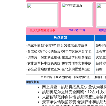
“羽宁恋”主角
美少女库娃尴尬性事
维埃
热点新闻
·
朱家军欧战“保零球” 国足05收官战交白卷
·
姚明陷
·
白岩松:05年0-0的预言 06年与其麻木毋宁恨
·
麦蒂前
·
访陈涛：保加利亚很强 在国足学到很多东西
·
火箭主
·
女排冠军杯中国负美国 和平对话陈忠和惨败
·
范帅称
·
郭晶晶霍启刚爱意正浓 在北京购置爱巢(图)
·
前瞻：
页面功能 【
我来说两句
】【
我要“揪”错
】【
推荐
】
■
相关新闻
网上调查：姚明再战奥尼尔 您认为谁
姚明奥尼尔交锋完全回顾：12次对决
火箭输球范帅自认错 姚明没想过会输
麦蒂承认错误揽职责 老猫怀念和姚明