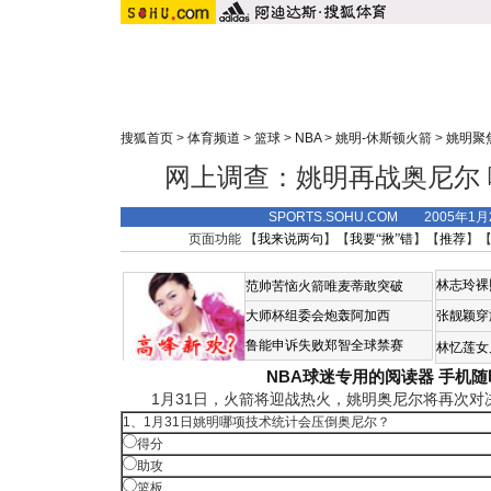
搜狐首页
>
体育频道
>
篮球
>
NBA
>
姚明-休斯顿火箭
>
姚明聚
网上调查：姚明再战奥尼尔
SPORTS.SOHU.COM 2005年1
页面功能 【
我来说两句
】【
我要“揪”错
】【
推荐
】
林志玲裸
范帅苦恼火箭唯麦蒂敢突破
大师杯组委会炮轰阿加西
张靓颖穿
鲁能申诉失败郑智全球禁赛
林忆莲女
NBA球迷专用的阅读器
手机随
1月31日，火箭将迎战热火，姚明奥尼尔将再次对决
1、1月31日姚明哪项技术统计会压倒奥尼尔？
得分
助攻
篮板