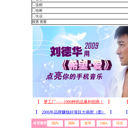
盖帽
抢断
失误
体育图吧
国内
国际
篮球
综合
NBA