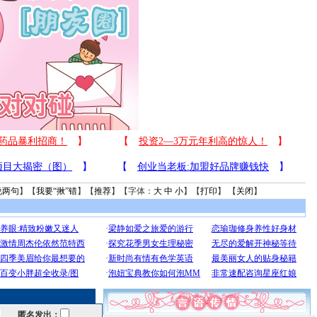
说两句
】【
我要“揪”错
】【
推荐
】【字体：
大
中
小
】【
打印
】 【
关闭
】
匿名发出：