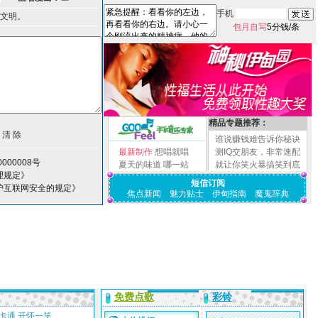
手机
文明。
包月自写
5分钱/条
精品专题推荐：
谁说赚钱难告诉你秘诀
最新制作
想唱就唱
测IQ交朋友，非常速配
000008号
夏天的味道
哪一站
就让你笑火暴搞笑到底
理规定》
短信订阅
护互联网安全的规定》
焦点新闻
魅力贴士
伊甸指南
魔鬼辞典