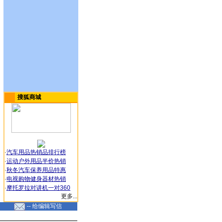
搜狐商城
·
汽车用品热销品排行榜
·
运动户外用品半价热销
·
秋冬汽车保养用品特惠
·
电视购物健身器材热销
·
摩托罗拉对讲机一对360
更多...
-- 给编辑写信