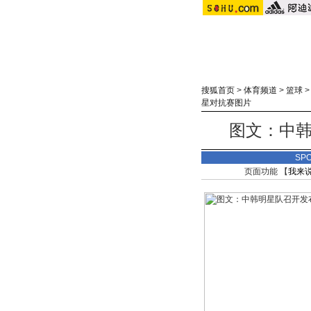
搜狐首页
>
体育频道
>
篮球
星对抗赛图片
图文：中韩
SP
页面功能 【
我来