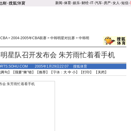
新闻
-
体育
-
娱乐
-
财经
-
IT
-
汽车
-
房产
-
女人
-
短信
-
>
CBA
>
2004-2005年CBA联赛
>
中韩明星对抗赛
>
中韩明
明星队召开发布会 朱芳雨忙着看手机
ORTS.SOHU.COM 2005年1月29日22:07 搜狐体育
说两句
】【
我要“揪”错
】【
推荐
】【字体：
大
中
小
】【
打印
】 【
关闭
】