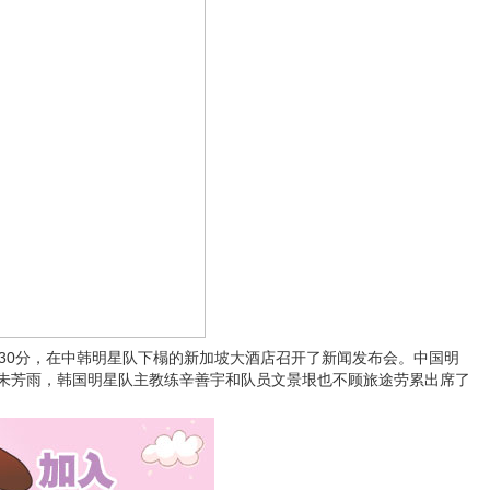
0分，在中韩明星队下榻的新加坡大酒店召开了新闻发布会。中国明
朱芳雨，韩国明星队主教练辛善宇和队员文景垠也不顾旅途劳累出席了