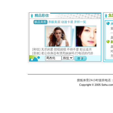
搜狐体育24小时值班电话：010
Copyright © 2005 Sohu.com I