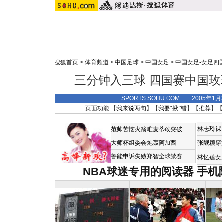
搜狐首页
>
体育频道
>
中国足球
>
中国女足
>
中国女足-女足四
三分钟入三球 四国赛中国
SPORTS.SOHU.COM 2005年1
页面功能 【
我来说两句
】【
我要“揪”错
】【
推荐
】
林志玲裸
范帅苦恼火箭唯麦蒂敢突破
大师杯组委会炮轰阿加西
张靓颖穿
鲁能申诉失败郑智全球禁赛
林忆莲女
NBA球迷专用的阅读器
手机