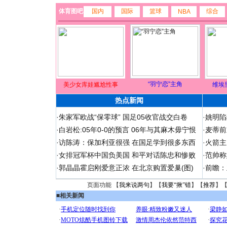
体育图吧
国内
国际
篮球
综合
NBA
“羽宁恋”主角
美少女库娃尴尬性事
维埃
热点新闻
·
朱家军欧战“保零球” 国足05收官战交白卷
·
姚明陷
·
白岩松:05年0-0的预言 06年与其麻木毋宁恨
·
麦蒂前
·
访陈涛：保加利亚很强 在国足学到很多东西
·
火箭主
·
女排冠军杯中国负美国 和平对话陈忠和惨败
·
范帅称
·
郭晶晶霍启刚爱意正浓 在北京购置爱巢(图)
·
前瞻：
页面功能 【
我来说两句
】【
我要“揪”错
】【
推荐
】
■
相关新闻