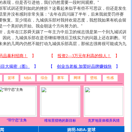
的表现，但是否引进他，我们仍然需要一段时间观察。”
军试训还受到如此的挫折？这看起来似乎有些不可思议，但还是发生
话里并没有感到非常失落：“去年在四川踢了半年，后来我就受罚停赛
要恢复。至少现在，九城俱乐部对我持欢迎态度，我想我如果有机会留
是一个美好的开始。我会朝这个方向努力的。”
，去年在江苏舜天踢了一年主力中后卫的候志强是第一个到九城试训
。因此，九城俱乐部在是否继续增强后卫线实力的问题上还在斟酌。可
未来的几周内仍然不能打动九城俱乐部高层，那候志强将很可能成为九
篮球
综合
赛车
网球
壁纸
性感
NBA
“羽宁恋”主角
维埃里猎艳的新目标
克罗地亚体模弄风情
闻
姚明-NBA-篮球