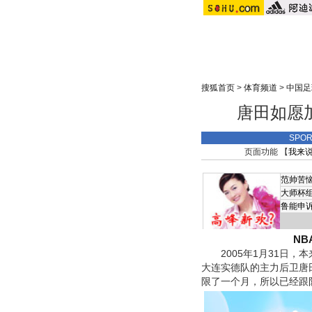
搜狐首页
>
体育频道
>
中国足
唐田如愿
SPO
页面功能 【
我来
范帅苦
大师杯
鲁能申
N
2005年1月31日，
大连实德队的主力后卫唐
限了一个月，所以已经跟