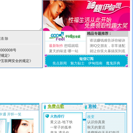
精品专题推荐：
谁说赚钱难告诉你秘诀
最新制作
想唱就唱
测IQ交朋友，非常速配
000008号
夏天的味道
哪一站
就让你笑火暴搞笑到底
理规定》
短信订阅
护互联网安全的规定》
焦点新闻
魅力贴士
伊甸指南
魔鬼辞典