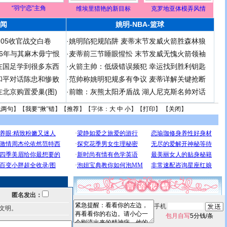
“羽宁恋”主角
维埃里猎艳的新目标
克罗地亚体模弄风情
闻
姚明-NBA-篮球
足05收官战交白卷
·
姚明陷犯规陷阱 麦蒂末节发威火箭胜森林狼
 06年与其麻木毋宁恨
·
麦蒂前三节睡眼惺忪 末节发威无愧火箭领袖
在国足学到很多东西
·
火箭主帅：低级错误频犯 幸运找到胜利钥匙
和平对话陈忠和惨败
·
范帅称姚明犯规多有争议 麦蒂详解关键抢断
北京购置爱巢(图)
·
前瞻：灰熊太阳矛盾战 湖人尼克斯名帅对话
说两句
】【
我要“揪”错
】【
推荐
】【字体：
大
中
小
】【
打印
】 【
关闭
】
匿名发出：
手机
文明。
包月自写
5分钱/条