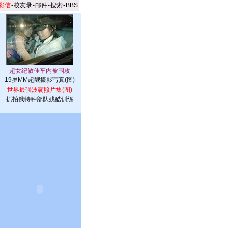
彩信
-
校友录
-
邮件
-
搜索
-
BBS
19岁MM超靓摄影写真(图)
世界最强波霸照片集(图)
抓拍俄特种部队残酷训练