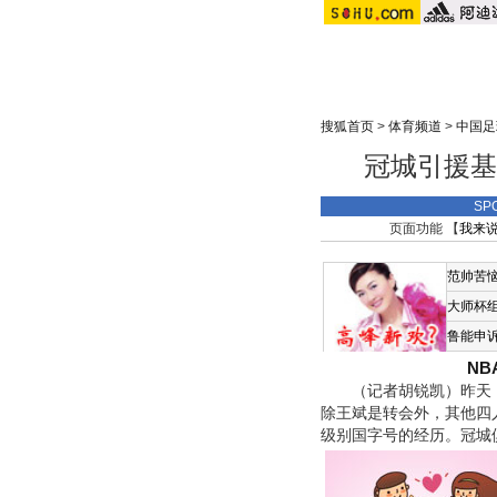
搜狐首页
>
体育频道
>
中国足
冠城引援基
SP
页面功能 【
我来
范帅苦
大师杯
鲁能申
N
（记者胡锐凯）昨天，
除王斌是转会外，其他四
级别国字号的经历。冠城