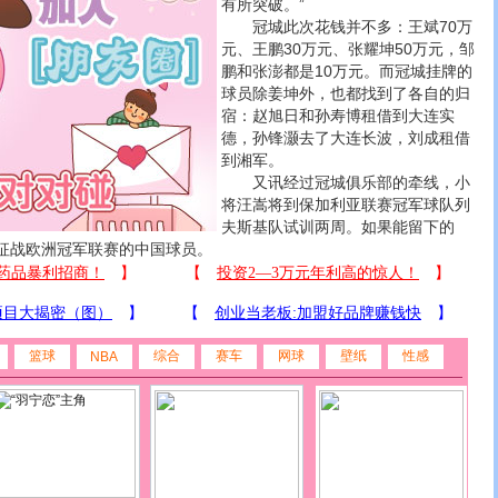
有所突破。”
冠城此次花钱并不多：王斌70万
元、王鹏30万元、张耀坤50万元，邹
鹏和张澎都是10万元。而冠城挂牌的
球员除姜坤外，也都找到了各自的归
宿：赵旭日和孙寿博租借到大连实
德，孙锋灏去了大连长波，刘成租借
到湘军。
又讯经过冠城俱乐部的牵线，小
将汪嵩将到保加利亚联赛冠军球队列
夫斯基队试训两周。如果能留下的
征战欧洲冠军联赛的中国球员。
篮球
综合
赛车
网球
壁纸
性感
NBA