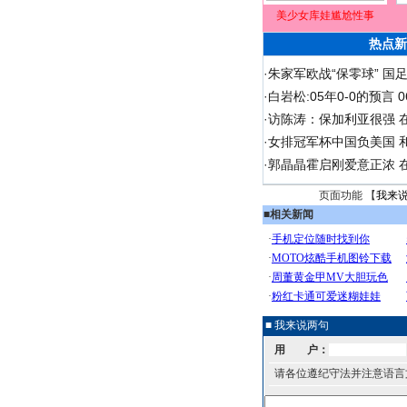
美少女库娃尴尬性事
热点新
·
朱家军欧战“保零球” 国
·
白岩松:05年0-0的预言
·
访陈涛：保加利亚很强 
·
女排冠军杯中国负美国 
·
郭晶晶霍启刚爱意正浓 在
页面功能 【
我来
■
相关新闻
■ 我来说两句
用 户：
请各位遵纪守法并注意语言