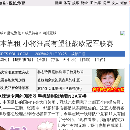
新闻
-
体育
-
娱乐
-
财经
-
IT
-
汽车
-
房产
-
女人
-
短信
-
球
>
足坛聚焦
>
球员转会
>
四川冠城
本靠租 小将汪嵩有望征战欧冠军联赛
ORTS.SOHU.COM 2005年2月1日03:25 成都日报
说两句
】【
我要“揪”错
】【
推荐
】【字体：
大
中
小
】【
打印
】 【
关闭
】
林志玲裸照热卖
章子怡秀纱裙
恼火箭唯麦蒂敢突破
组委会炮轰阿加西
张靓颖穿旗袍展古典韵味(图)
诉失败郑智全球禁赛
林忆莲女儿掌掴同学偷拍(图)
BA球迷专用的阅读器
手机随时随地看NBA直播
中国足协的国内转会大门关闭，冠城此次用完了全部五个内援名额，
人———王鹏、张耀坤、邹鹏和张澎都是从实德租借的。这五人都有各
俱乐部总经理吕锋给记者算了一下，今年冠城一线球队中竟有11人有国
字号经历。
“现在看来，我们队的实力
比去年有增无减，我们也想在成绩上