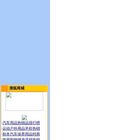
搜狐商城
·
汽车用品热销品排行榜
·
运动户外用品半价热销
·
秋冬汽车保养用品特惠
·
电视购物健身器材热销