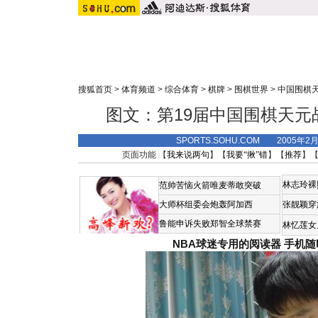
搜狐首页
>
体育频道
>
综合体育
>
棋牌
>
围棋世界
>
中国围棋
图文：第19届中国围棋天元
SPORTS.SOHU.COM 2005年2
页面功能 【
我来说两句
】【
我要“揪”错
】【
推荐
】
林志玲裸
范帅苦恼火箭唯麦蒂敢突破
大师杯组委会炮轰阿加西
张靓颖穿
鲁能申诉失败郑智全球禁赛
林忆莲女
NBA球迷专用的阅读器
手机随