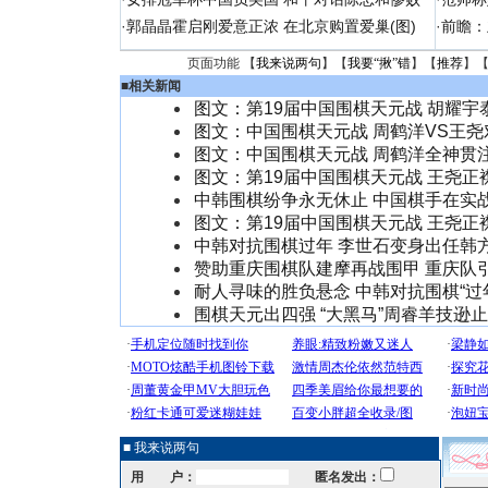
·
郭晶晶霍启刚爱意正浓 在北京购置爱巢(图)
·
前瞻：
页面功能 【
我来说两句
】【
我要“揪”错
】【
推荐
】
■
相关新闻
图文：第19届中国围棋天元战 胡耀宇
图文：中国围棋天元战 周鹤洋VS王尧
图文：中国围棋天元战 周鹤洋全神贯
图文：第19届中国围棋天元战 王尧正
中韩围棋纷争永无休止 中国棋手在实
图文：第19届中国围棋天元战 王尧正
中韩对抗围棋过年 李世石变身出任韩
赞助重庆围棋队建摩再战围甲 重庆队
耐人寻味的胜负悬念 中韩对抗围棋“过
围棋天元出四强 “大黑马”周睿羊技逊
■ 我来说两句
用 户：
匿名发出：