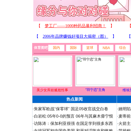
体育图吧
国内
国际
篮球
综合
NBA
“羽宁恋”主角
美少女库娃尴尬性事
维埃
热点新闻
·
朱家军欧战“保零球” 国足05收官战交白卷
·
姚明陷
·
白岩松:05年0-0的预言 06年与其麻木毋宁恨
·
麦蒂前
·
访陈涛：保加利亚很强 在国足学到很多东西
·
火箭主
·
女排冠军杯中国负美国 和平对话陈忠和惨败
·
范帅称