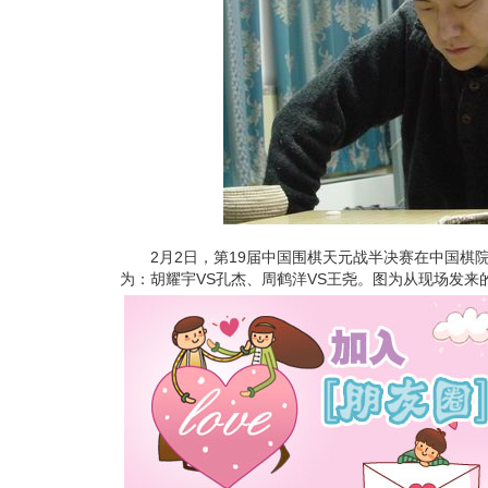
2月2日，第19届中国围棋天元战半决赛在中国棋院
为：胡耀宇VS孔杰、周鹤洋VS王尧。图为从现场发来