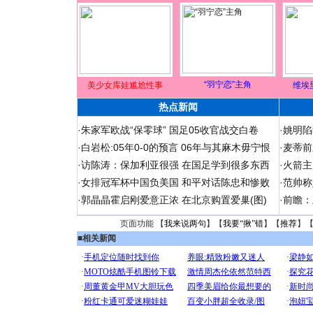
“羽宁恋”主角
美少女库娃尴尬性事
维埃
热点新闻
·
朱家军欧战“保零球” 国足05收官战交白卷
·
姚明陷
·
白岩松:05年0-0的预言 06年与其麻木毋宁恨
·
麦蒂前
·
访陈涛：保加利亚很强 在国足学到很多东西
·
火箭主
·
女排冠军杯中国负美国 和平对话陈忠和惨败
·
范帅称
·
郭晶晶霍启刚爱意正浓 在北京购置爱巢(图)
·
前瞻：
页面功能 【
我来说两句
】【
我要“揪”错
】【
推荐
】
■
相关新闻