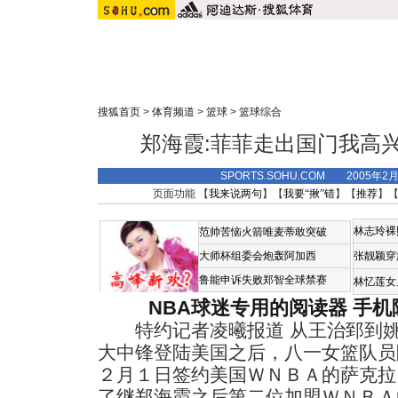
搜狐首页
>
体育频道
>
篮球
>
篮球综合
郑海霞:菲菲走出国门我高
SPORTS.SOHU.COM 2005年2
页面功能 【
我来说两句
】【
我要“揪”错
】【
推荐
】
林志玲裸
范帅苦恼火箭唯麦蒂敢突破
大师杯组委会炮轰阿加西
张靓颖穿
鲁能申诉失败郑智全球禁赛
林忆莲女
NBA球迷专用的阅读器
手机
特约记者凌曦报道 从王治郅到姚
大中锋登陆美国之后，八一女篮队员
２月１日签约美国ＷＮＢＡ的萨克拉
了继郑海霞之后第二位加盟ＷＮＢＡ