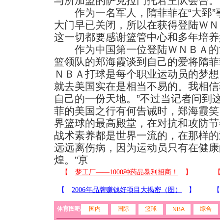
与所加盟的萨克拉门托君主队会合。
作为一名军人，隋菲菲在“大郅”
大门早已关闭，所以在获得登陆ＷＮ
这一切都要感谢篮管中心和多年培养
作为中国第一位登陆ＷＮＢＡ的
篮领队的郑海霞谈到自己的爱将隋菲
ＮＢＡ打球是每个职业运动员的梦想
就去美国实在是相当不易的。我相信
自己的一份天地。”不过当记者问到
菲的美国之行有何告诫时，郑海霞笑
界篮球的最高殿堂，在对抗和攻防节
战术素养都是世界一流的，在那样的
远远离伤病，因为运动员只有在健康
煌。”亰
体育图吧
国内
国际
篮球
综合
NBA