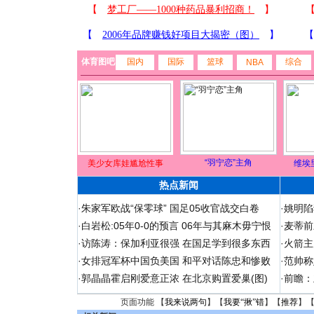
体育图吧
国内
国际
篮球
综合
NBA
“羽宁恋”主角
美少女库娃尴尬性事
维埃
热点新闻
·
朱家军欧战“保零球” 国足05收官战交白卷
·
姚明陷
·
白岩松:05年0-0的预言 06年与其麻木毋宁恨
·
麦蒂前
·
访陈涛：保加利亚很强 在国足学到很多东西
·
火箭主
·
女排冠军杯中国负美国 和平对话陈忠和惨败
·
范帅称
·
郭晶晶霍启刚爱意正浓 在北京购置爱巢(图)
·
前瞻：
页面功能 【
我来说两句
】【
我要“揪”错
】【
推荐
】