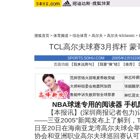
搜狐首页
>
体育频道
>
综合体育
>
高尔夫
>
高尔夫-tclclassic
>
TCL高尔夫球赛3月挥杆 
SPORTS.SOHU.COM 2005年2月5日
页面功能 【
我来说两句
】【
我要“揪”错
】【
推荐
】
林志玲裸
范帅苦恼火箭唯麦蒂敢突破
大师杯组委会炮轰阿加西
张靓颖穿
鲁能申诉失败郑智全球禁赛
林忆莲女
NBA球迷专用的阅读器
手机
【本报讯】(深圳商报记者包力)记
——三亚2005”新闻发布上了解到，
日至20日在海南亚龙湾高尔夫球会
协会和亚洲职业高尔夫球巡回赛认可