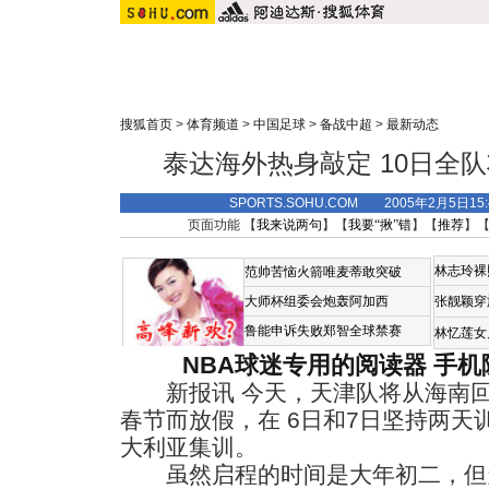
搜狐首页
>
体育频道
>
中国足球
>
备战中超
>
最新动态
泰达海外热身敲定 10日全
SPORTS.SOHU.COM 2005年2月5日
页面功能 【
我来说两句
】【
我要“揪”错
】【
推荐
】
林志玲裸
范帅苦恼火箭唯麦蒂敢突破
大师杯组委会炮轰阿加西
张靓颖穿
鲁能申诉失败郑智全球禁赛
林忆莲女
NBA球迷专用的阅读器
手机
新报讯 今天，天津队将从海南回
春节而放假，在 6日和7日坚持两天
大利亚集训。
虽然启程的时间是大年初二，但