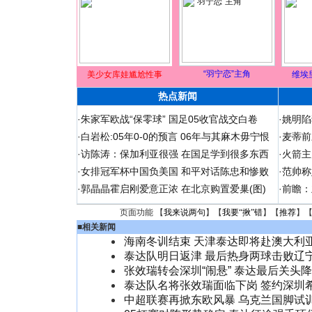
“羽宁恋”主角
美少女库娃尴尬性事
维埃
热点新闻
·
朱家军欧战“保零球” 国足05收官战交白卷
·
姚明陷
·
白岩松:05年0-0的预言 06年与其麻木毋宁恨
·
麦蒂前
·
访陈涛：保加利亚很强 在国足学到很多东西
·
火箭主
·
女排冠军杯中国负美国 和平对话陈忠和惨败
·
范帅称
·
郭晶晶霍启刚爱意正浓 在北京购置爱巢(图)
·
前瞻：
页面功能 【
我来说两句
】【
我要“揪”错
】【
推荐
】
■
相关新闻
海南冬训结束 天津泰达即将赴澳大利
泰达队明日返津 最后热身两球击败辽
张效瑞转会深圳“闹悬” 泰达最后关头降
泰达队名将张效瑞面临下岗 签约深圳
中超联赛再掀东欧风暴 乌克兰国脚试