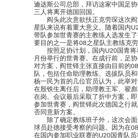
迪达
斯公司总部，拜访这家中国足协
三人将离开德国回国。
阎头此次意欲扶正克劳琛这次阎世
星队来说有着重大意义。随着国内U
带队参加世青赛的主教练人选发生了
要目的之一是将08之星队主教练克
按照足协计划，国内U20国青将和
月份举行的世青赛。在成行前，足协
对方案，阎世铎主张直接由目前的0
队，包括任命助理教练、选拔队员和
杨一民为首的几位官员认为，此举对
在殷铁生离任后，助理教王军、翟彪
在岗。会议最后采取了折中方案，即
参加世青赛，阎世铎此次德国之行就
否同意新方案。
除了确定教练班子外，这次会面
球员赴德接受考察的问题。因为在0
在国内参加职业联赛的U20国青队员