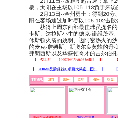
2月11日--西雅图超音速：拿下2
板，太阳在主场以105-113负于来
2月13日--金州勇士：得到20分
阳在客场通过加时赛以106-102击
获得上周东西部最佳球员提名的
卡斯、达拉斯小牛的德克-诺维茨基
休斯顿火箭的姚明、迈阿密热火的沙
的麦克-詹姆斯、新奥尔良黄蜂的丹-
弗朗西斯以及华盛顿奇才的吉尔伯托-
体育图吧
国内
国际
篮球
综合
NBA
“羽宁恋”主角
美少女库娃尴尬性事
维埃