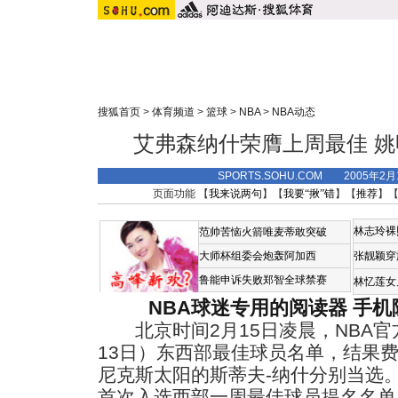
搜狐首页
>
体育频道
>
篮球
>
NBA
>
NBA动态
艾弗森纳什荣膺上周最佳 
SPORTS.SOHU.COM 2005年2
页面功能 【
我来说两句
】【
我要“揪”错
】【
推荐
】
林志玲裸
范帅苦恼火箭唯麦蒂敢突破
大师杯组委会炮轰阿加西
张靓颖穿
鲁能申诉失败郑智全球禁赛
林忆莲女
NBA球迷专用的阅读器
手机
北京时间2月15日凌晨，NBA官方
13日）东西部最佳球员名单，结果费
尼克斯太阳的斯蒂夫-纳什分别当选。
首次入选西部一周最佳球员提名名单