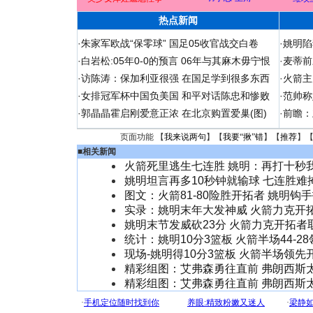
热点新闻
·
朱家军欧战“保零球” 国足05收官战交白卷
·
姚明陷
·
白岩松:05年0-0的预言 06年与其麻木毋宁恨
·
麦蒂前
·
访陈涛：保加利亚很强 在国足学到很多东西
·
火箭主
·
女排冠军杯中国负美国 和平对话陈忠和惨败
·
范帅称
·
郭晶晶霍启刚爱意正浓 在北京购置爱巢(图)
·
前瞻：
页面功能 【
我来说两句
】【
我要“揪”错
】【
推荐
】
■
相关新闻
火箭死里逃生七连胜 姚明：再打十秒
姚明坦言再多10秒钟就输球 七连胜难
图文：火箭81-80险胜开拓者 姚明钩
实录：姚明末年大发神威 火箭力克开
姚明末节发威砍23分 火箭力克开拓者
统计：姚明10分3篮板 火箭半场44-2
现场-姚明得10分3篮板 火箭半场领先
精彩组图：艾弗森勇往直前 弗朗西斯
精彩组图：艾弗森勇往直前 弗朗西斯