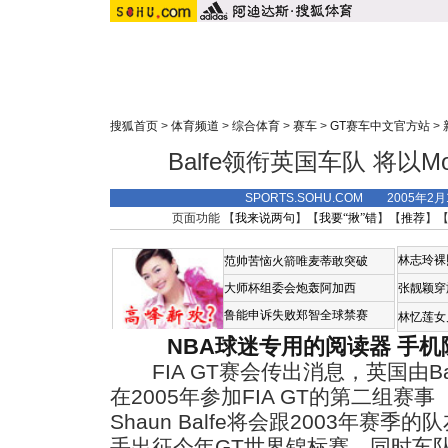
搜狐首页
>
体育频道
>
综合体育
>
赛车
>
GT赛车中文官方站
>
Balfe领衔英国车队 将以Mo
SPORTS.SOHU.COM 2005年2
页面功能 【
我来说两句
】【
我要“揪”错
】【
推荐
】
林志玲裸
范帅苦恼火箭唯麦蒂敢突破
大师杯组委会炮轰阿加西
张靓颖穿
鲁能申诉失败郑智全球禁赛
林忆莲女
NBA球迷专用的阅读器
手机
FIA GT赛会传出消息，英国由Ba
在2005年参加FIA GT的第二组赛事
Shaun Balfe将会跟2003年赛季的队友
手出征今年GT世界锦标赛，同时车