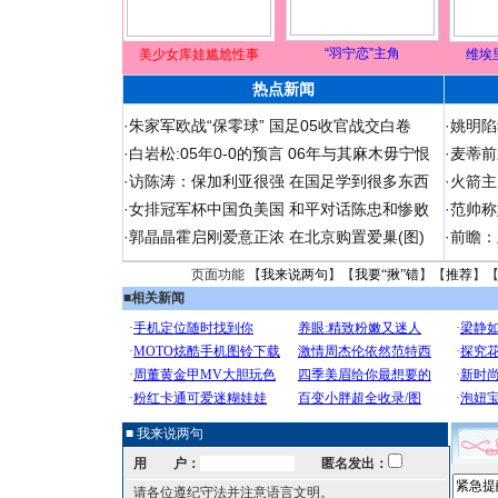
“羽宁恋”主角
美少女库娃尴尬性事
维埃
热点新闻
·
朱家军欧战“保零球” 国足05收官战交白卷
·
姚明陷
·
白岩松:05年0-0的预言 06年与其麻木毋宁恨
·
麦蒂前
·
访陈涛：保加利亚很强 在国足学到很多东西
·
火箭主
·
女排冠军杯中国负美国 和平对话陈忠和惨败
·
范帅称
·
郭晶晶霍启刚爱意正浓 在北京购置爱巢(图)
·
前瞻：
页面功能 【
我来说两句
】【
我要“揪”错
】【
推荐
】
■
相关新闻
■ 我来说两句
用 户：
匿名发出：
请各位遵纪守法并注意语言文明。