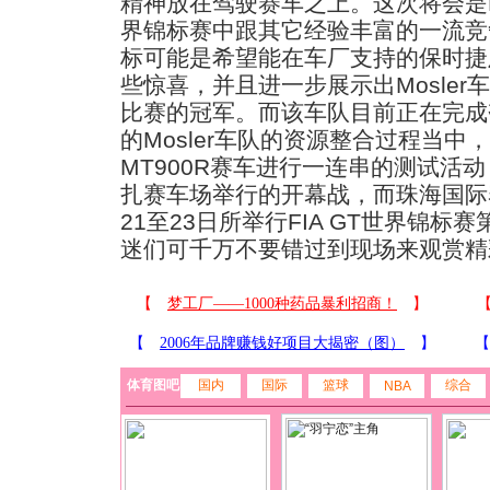
精神放在驾驶赛车之上。这次将会是Mo
界锦标赛中跟其它经验丰富的一流竞
标可能是希望能在车厂支持的保时捷
些惊喜，并且进一步展示出Mosle
比赛的冠军。而该车队目前正在完成
的Mosler车队的资源整合过程当中，
MT900R赛车进行一连串的测试活
扎赛车场举行的开幕战，而珠海国际赛
21至23日所举行FIA GT世界锦
迷们可千万不要错过到现场来观赏精
体育图吧
国内
国际
篮球
综合
NBA