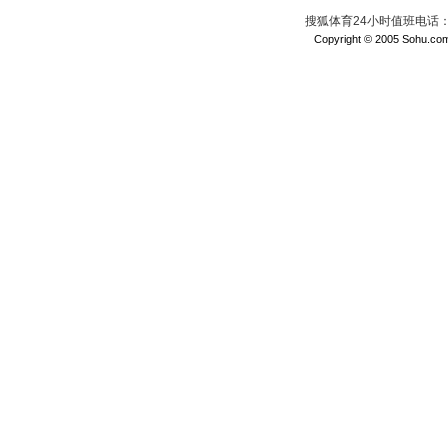
搜狐体育24小时值班电话：010
Copyright © 2005 Sohu.com I