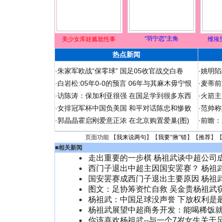
“羽宁恋”主角
美少女库娃尴尬性事
维埃
热点新闻
·
朱家军欧战“保零球” 国足05收官战交白卷
·
姚明陷
·
白岩松:05年0-0的预言 06年与其麻木毋宁恨
·
麦蒂前
·
访陈涛：保加利亚很强 在国足学到很多东西
·
火箭主
·
女排冠军杯中国负美国 和平对话陈忠和惨败
·
范帅称
·
郭晶晶霍启刚爱意正浓 在北京购置爱巢(图)
·
前瞻：
页面功能 【
我来说两句
】【
我要“揪”错
】【
推荐
】
■
相关新闻
走出重要的一步棋 杨祖武谈中超公司
西门子退出中超主因国安罢赛？ 杨祖
国安罢赛成西门子退出主要原因 杨祖
图文：足协筹资忙自救 吴金贵杨祖武
杨祖武：中国足球没声誉 下放权利是
杨祖武展望中超商务开发：能喝稀饭
你该喜欢杨祖武--与一个7岁女生关于