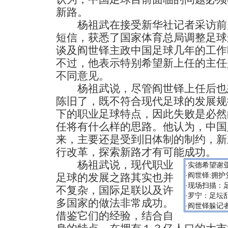
新路。
杨祖武在接受新华社记者采访前
短信，获悉了国家体育总局调整足球
谈及阎世铎主政中国足球几年的工作
不过，他表示特别希望新上任的主任
不同意见。
杨祖武说，尽管阎世铎上任后也
陈旧了，既不符合现代足球的发展规
下的职业足球特点，因此失败是必然
任将有什么样的思路。他认为，中国
来，主要还是受到旧体制的制约，新
行改革，探索新路才有可能成功。
杨祖武说，现代职业
·
实德希望谢
·
阎世铎:拥护
足球的发展之路其实也并
·
现场扫描：
不复杂，国际足联以及许
·
罗宁：足坛
多国家的做法非常成功。
·
阎世铎躲记
借鉴它们的经验，结合自