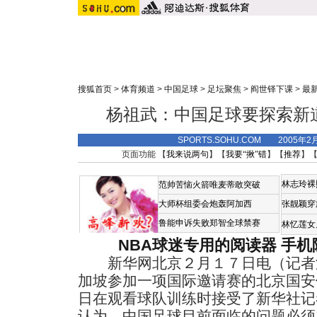
搜狐首页
>
体育频道
>
中国足球
>
足坛聚焦
>
阎世铎下课
>
最
杨祖武：中国足球要探索新
SPORTS.SOHU.COM 2005年2
页面功能 【
我来说两句
】【
我要“揪”错
】【
推荐
】
林志玲裸
范帅苦恼火箭唯麦蒂敢突破
大师杯组委会炮轰阿加西
张靓颖穿
鲁能申诉失败郑智全球禁赛
林忆莲女
NBA球迷专用的阅读器
手机
新华网北京２月１７日电（记者
加坡参加一项国际邀请赛的北京国安
日在观看球队训练时接受了新华社记
认为，中国足球目前面临的问题必须