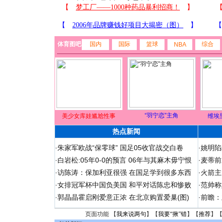
体育图吧
国内
国际
篮球
综合
NBA
“羽宁恋”主角
美少女库娃尴尬性事
维埃
热点新闻
·
朱家军欧战“保零球” 国足05收官战交白卷
·
姚明陷
·
白岩松:05年0-0的预言 06年与其麻木毋宁恨
·
麦蒂前
·
访陈涛：保加利亚很强 在国足学到很多东西
·
火箭主
·
女排冠军杯中国负美国 和平对话陈忠和惨败
·
范帅称
·
郭晶晶霍启刚爱意正浓 在北京购置爱巢(图)
·
前瞻：
页面功能 【
我来说两句
】【
我要“揪”错
】【
推荐
】