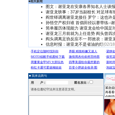
■
相关新闻
图文：谢亚龙在安康各界知名人士谈
谢亚龙轶事：37岁当副校长 对足球有
阎世铎调离谢亚龙接任 罗宁：这也许
孙悟空产权归谁 首倡田径以赛带练--
简单履历体现能力 谢亚龙会给中国足
谢亚龙三月前就为上任造势 阎头曾四
阎头调离足协反应不一 郎效农：谢亚
信息时报：谢亚龙不是省油的灯
(02/18
■ 我来说两句
用 户：
匿名发出：
请各位遵纪守法并注意语言文明。