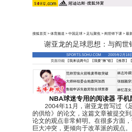
搜狐首页
>
体育频道
>
中国足球
>
足坛聚焦
>
阎世铎下课
>
最
谢亚龙的足球思想：与阎世
SPORTS.SOHU.COM 2005年2月1
页面功能 【
我来说两句
】【
我要“揪”错
】【
推荐
】
林志玲裸
范帅苦恼火箭唯麦蒂敢突破
大师杯组委会炮轰阿加西
张靓颖穿
鲁能申诉失败郑智全球禁赛
林忆莲女
NBA球迷专用的阅读器
手机
2004年11月，谢亚龙曾写过《
的供给》的论文，这篇文章被提交到
论文的观点非常鲜明。在很多方面，
巨大冲突，更倾向于改革派的观点。