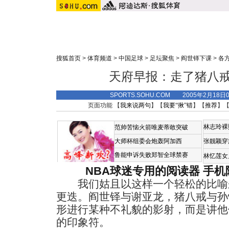
搜狐首页
>
体育频道
>
中国足球
>
足坛聚焦
>
阎世铎下课
>
各
天府早报：走了猪八
SPORTS.SOHU.COM 2005年2月18
页面功能 【
我来说两句
】【
我要“揪”错
】【
推荐
】
林志玲裸
范帅苦恼火箭唯麦蒂敢突破
大师杯组委会炮轰阿加西
张靓颖穿
鲁能申诉失败郑智全球禁赛
林忆莲女
NBA球迷专用的阅读器
手机
我们姑且以这样一个轻松的比喻
更迭。阎世铎与谢亚龙，猪八戒与孙
形进行某种不礼貌的影射，而是讲他
的印象符。