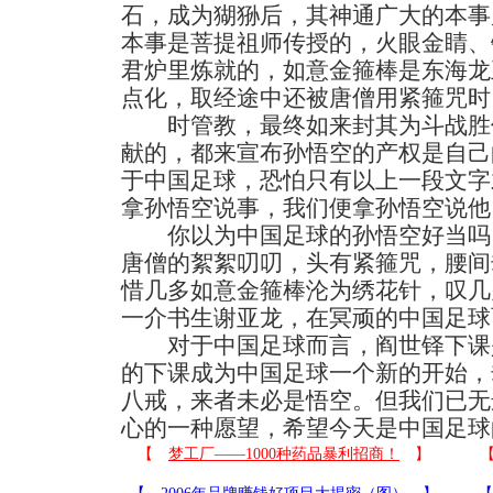
石，成为猢狲后，其神通广大的本事
本事是菩提祖师传授的，火眼金睛、
君炉里炼就的，如意金箍棒是东海龙
点化，取经途中还被唐僧用紧箍咒时
时管教，最终如来封其为斗战胜
献的，都来宣布孙悟空的产权是自己
于中国足球，恐怕只有以上一段文字
拿孙悟空说事，我们便拿孙悟空说他
你以为中国足球的孙悟空好当吗
唐僧的絮絮叨叨，头有紧箍咒，腰间
惜几多如意金箍棒沦为绣花针，叹几
一介书生谢亚龙，在冥顽的中国足球
对于中国足球而言，阎世铎下课
的下课成为中国足球一个新的开始，
八戒，来者未必是悟空。但我们已无
心的一种愿望，希望今天是中国足球