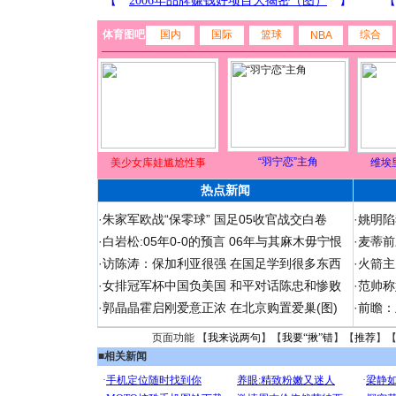
体育图吧
国内
国际
篮球
综合
NBA
“羽宁恋”主角
美少女库娃尴尬性事
维埃
热点新闻
·
朱家军欧战“保零球” 国足05收官战交白卷
·
姚明陷
·
白岩松:05年0-0的预言 06年与其麻木毋宁恨
·
麦蒂前
·
访陈涛：保加利亚很强 在国足学到很多东西
·
火箭主
·
女排冠军杯中国负美国 和平对话陈忠和惨败
·
范帅称
·
郭晶晶霍启刚爱意正浓 在北京购置爱巢(图)
·
前瞻：
页面功能 【
我来说两句
】【
我要“揪”错
】【
推荐
】
■
相关新闻