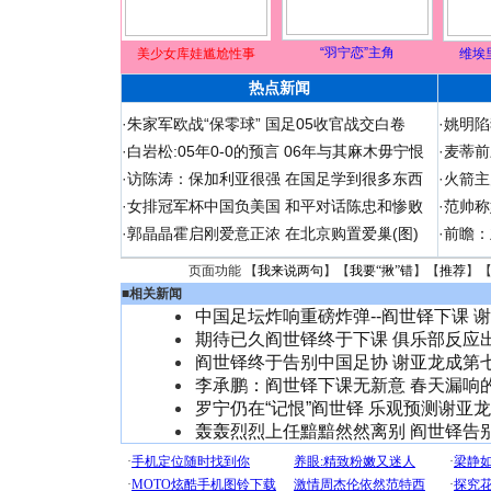
“羽宁恋”主角
美少女库娃尴尬性事
维埃
热点新闻
·
朱家军欧战“保零球” 国足05收官战交白卷
·
姚明陷
·
白岩松:05年0-0的预言 06年与其麻木毋宁恨
·
麦蒂前
·
访陈涛：保加利亚很强 在国足学到很多东西
·
火箭主
·
女排冠军杯中国负美国 和平对话陈忠和惨败
·
范帅称
·
郭晶晶霍启刚爱意正浓 在北京购置爱巢(图)
·
前瞻：
页面功能 【
我来说两句
】【
我要“揪”错
】【
推荐
】
■
相关新闻
中国足坛炸响重磅炸弹--阎世铎下课 
期待已久阎世铎终于下课 俱乐部反应
阎世铎终于告别中国足协 谢亚龙成第
李承鹏：阎世铎下课无新意 春天漏响
罗宁仍在“记恨”阎世铎 乐观预测谢亚
轰轰烈烈上任黯黯然然离别 阎世铎告