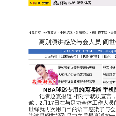
搜狐首页
>
体育频道
>
中国足球
>
足坛聚焦
>
阎世铎下课
>
最
离别演讲感染与会人员 阎
SPORTS.SOHU.COM 2005年2月
页面功能 【
我来说两句
】【
我要“揪”错
】【
推荐
】
林志玲裸
范帅苦恼火箭唯麦蒂敢突破
大师杯组委会炮轰阿加西
张靓颖穿
鲁能申诉失败郑智全球禁赛
林忆莲女
NBA球迷专用的阅读器
手机
记者赵震报道 相对于就职宣言，
诚，2月17日在与足协全体工作人
世铎就再次用自己的语言感染了与会
为这是阎世铎到足协之后最真诚的一