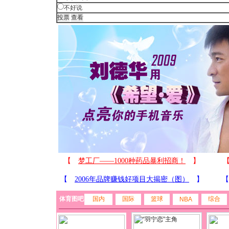
不好说
体育图吧
国内
国际
篮球
综合
NBA