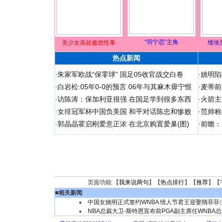
“羽宁恋”主角
美少女库娃尴尬性事
维埃
热点新闻
·
朱家军欧战“保零球” 国足05收官战交白卷
·
姚明陷
·
白岩松:05年0-0的预言 06年与其麻木毋宁恨
·
麦蒂前
·
访陈涛：保加利亚很强 在国足学到很多东西
·
火箭主
·
女排冠军杯中国负美国 和平对话陈忠和惨败
·
范帅称
·
郭晶晶霍启刚爱意正浓 在北京购置爱巢(图)
·
前瞻：
页面功能 【
我来说两句
】【
热点排行
】【
推荐
】【
■
相关新闻
中国女姚明正式签约WNBA 情人节君王迎娶隋菲菲
NBA总裁大卫-斯特恩宣布前PGA副主席任WNBA