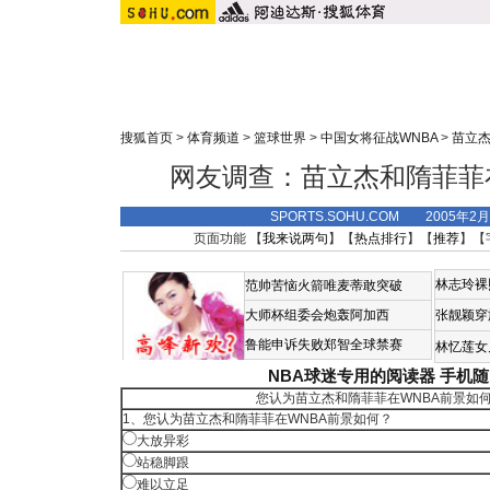
搜狐首页
>
体育频道
>
篮球世界
>
中国女将征战WNBA
>
苗立
网友调查：苗立杰和隋菲菲
SPORTS.SOHU.COM 2005年2
页面功能 【
我来说两句
】【
热点排行
】【
推荐
】【
林志玲裸
范帅苦恼火箭唯麦蒂敢突破
大师杯组委会炮轰阿加西
张靓颖穿
鲁能申诉失败郑智全球禁赛
林忆莲女
NBA球迷专用的阅读器
手机随
您认为苗立杰和隋菲菲在WNBA前景如
1、您认为苗立杰和隋菲菲在WNBA前景如何？
大放异彩
站稳脚跟
难以立足