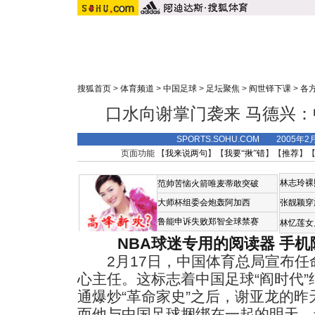
搜狐首页
>
体育频道
>
中国足球
>
足坛聚焦
>
阎世铎下课
>
各
口水向谢掌门袭来 马德兴
SPORTS.SOHU.COM 2005年2
页面功能 【
我来说两句
】【
我要“揪”错
】【
推荐
】
林志玲裸
范帅苦恼火箭唯麦蒂敢突破
大师杯组委会炮轰阿加西
张靓颖穿
鲁能申诉失败郑智全球禁赛
林忆莲女
NBA球迷专用的阅读器
手机
2月17日，中国体育总局宣布任
心主任。这标志着中国足球“阎时代”
通爆炒“革命家史”之后，谢亚龙的
而他与中国足球捆绑在一起的明天，