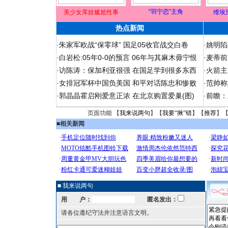
“羽宁恋”主角
美少女库娃尴尬性事
维埃
热点新闻
·
朱家军欧战“保零球” 国足05收官战交白卷
·
姚明陷
·
白岩松:05年0-0的预言 06年与其麻木毋宁恨
·
麦蒂前
·
访陈涛：保加利亚很强 在国足学到很多东西
·
火箭主
·
女排冠军杯中国负美国 和平对话陈忠和惨败
·
范帅称
·
郭晶晶霍启刚爱意正浓 在北京购置爱巢(图)
·
前瞻：
页面功能 【
我来说两句
】【
我要“揪”错
】【
推荐
】
■
相关新闻
■ 我来说两句
用 户：
匿名发出：
请各位遵纪守法并注意语言文明。