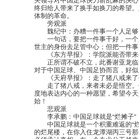
关领导对中国足球快刀斩乱麻的决心
终归给人带来了换手如换刀的希望。
体制的革命。
旁观派
魏纪中：办糟一件事一个人足够
一句话，要把一件事干好，一个
世主的身份去足管中心；但把一件事
《东方早报》：学院派能否带来
正所谓不破不立，此番谢亚龙临
对于中国足球、中国足协而言，好似
《天府早报》：走了猪八戒来了
走了猪八戒，来者未必是悟空。
度地表达内心的一种愿望，希望今天
始！
悲观派
李承鹏：中国足球就是“烂摊子”
中国足球就是一个积重难返的“烂
的烂尾楼，在你入住龙潭湖丙三号那