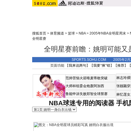
搜狐首页
>
体育频道
>
篮球
>
NBA
>
2005年NBA全明星周末
>
全明星赛
全明星赛前瞻：姚明可能又
SPORTS.SOHU.COM 2005年2
页面功能 【
我来说两句
】【
我要“揪”错
】【
推荐
】
林志玲裸
范帅苦恼火箭唯麦蒂敢突破
大师杯组委会炮轰阿加西
张靓颖穿
鲁能申诉失败郑智全球禁赛
林忆莲女
NBA球迷专用的阅读器
手机