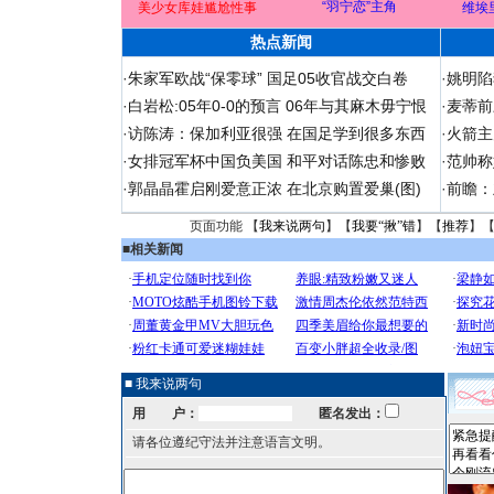
“羽宁恋”主角
美少女库娃尴尬性事
维埃
热点新闻
·
朱家军欧战“保零球” 国足05收官战交白卷
·
姚明陷
·
白岩松:05年0-0的预言 06年与其麻木毋宁恨
·
麦蒂前
·
访陈涛：保加利亚很强 在国足学到很多东西
·
火箭主
·
女排冠军杯中国负美国 和平对话陈忠和惨败
·
范帅称
·
郭晶晶霍启刚爱意正浓 在北京购置爱巢(图)
·
前瞻：
页面功能 【
我来说两句
】【
我要“揪”错
】【
推荐
】
■
相关新闻
■ 我来说两句
用 户：
匿名发出：
请各位遵纪守法并注意语言文明。