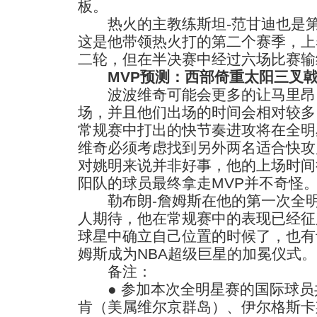
板。
热火的主教练斯坦-范甘迪也是第
这是他带领热火打的第二个赛季，上
二轮，但在半决赛中经过六场比赛输
MVP预测：西部倚重太阳三叉戟 
波波维奇可能会更多的让马里昂
场，并且他们出场的时间会相对较多
常规赛中打出的快节奏进攻将在全明
维奇必须考虑找到另外两名适合快攻
对姚明来说并非好事，他的上场时间
阳队的球员最终拿走MVP并不奇怪
勒布朗-詹姆斯在他的第一次全明
人期待，他在常规赛中的表现已经征
球星中确立自己位置的时候了，也有
姆斯成为NBA超级巨星的加冕仪式。
备注：
● 参加本次全明星赛的国际球员
肯（美属维尔京群岛）、伊尔格斯卡