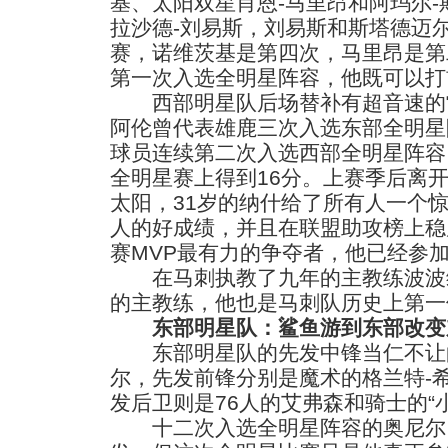
基、太阳双星肖恩-马里昂和阿玛尔
拉沙德-刘易斯，刘易斯和斯塔德迈
赛，诺维茨基是第四次，马里昂是第
第一次入选全明星阵容，他既可以打
西部明星队后场替补有超音速的雷
阿伦曾代表雄鹿三次入选东部全明星
球员连续第二次入选西部全明星阵容
全明星赛上得到16分。上赛季后离
太阳，31岁的纳什给了所有人一个
人的好成绩，并且在联盟助攻榜上稳
赛MVP最有力的争夺者，他已经参
在马刺执教了九年的主教练波波
的主教练，他也是马刺队历史上第一
东部明星队：鲨鱼游到东部改变
东部明星队的先发中锋当仁不让的
尔，先发前锋分别是魔术的格兰特-
发后卫则是76人的艾弗森和骑士的“
十二次入选全明星阵容的奥尼尔