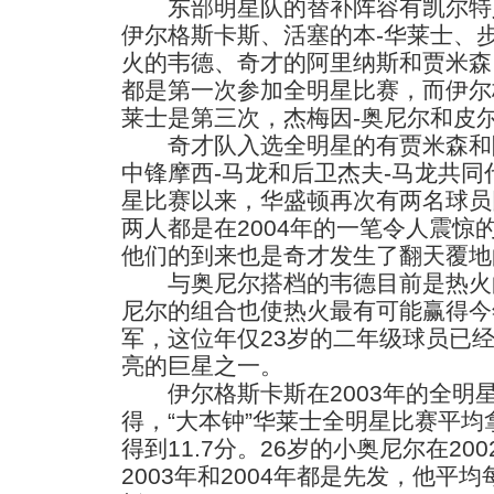
东部明星队的替补阵容有凯尔特人
伊尔格斯卡斯、活塞的本-华莱士、
火的韦德、奇才的阿里纳斯和贾米森
都是第一次参加全明星比赛，而伊尔
莱士是第三次，杰梅因-奥尼尔和皮
奇才队入选全明星的有贾米森和阿
中锋摩西-马龙和后卫杰夫-马龙共
星比赛以来，华盛顿再次有两名球员
两人都是在2004年的一笔令人震惊
他们的到来也是奇才发生了翻天覆地
与奥尼尔搭档的韦德目前是热火
尼尔的组合也使热火最有可能赢得今
军，这位年仅23岁的二年级球员已经
亮的巨星之一。
伊尔格斯卡斯在2003年的全明
得，“大本钟”华莱士全明星比赛平均
得到11.7分。26岁的小奥尼尔在2
2003年和2004年都是先发，他平均