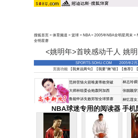
搜狐首页
>
体育频道
>
篮球
>
NBA
>
2005年NBA全明星周末
>
全明星赛
<姚明年>首映感动千人 姚
SPORTS.SOHU.COM 2005年2
页面功能 【
我来说两句
】【
我要“揪”错
】【
推荐
】
林志玲裸
范帅苦恼火箭唯麦蒂敢突破
大师杯组委会炮轰阿加西
张靓颖穿
鲁能申诉失败郑智全球禁赛
林忆莲女
NBA球迷专用的阅读器
手机