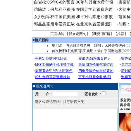
·
白岩松:05年0-0的预言 06年与其麻木毋宁恨
·
麦蒂前
·
访陈涛：保加利亚很强 在国足学到很多东西
·
火箭主
·
女排冠军杯中国负美国 和平对话陈忠和惨败
·
范帅称
·
郭晶晶霍启刚爱意正浓 在北京购置爱巢(图)
·
前瞻：
页面功能 【
我来说两句
】【
我要“揪”错
】【
推荐
】
■
相关新闻
奥尼尔：与姚对决有意思 姚明：比过去有进步
(02
首次挑明对“姚黑”态度 姚明：最在乎同胞选票
(02/2
■ 我来说两句
用 户：
匿名发出：
请各位遵纪守法并注意语言文明。