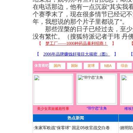
在电话那边，他有一点沉寂“其实我
个赛季末了，现在很多情节已经记不
年，我想说的那个片子里都说了”。
那些涅槃的日子已经过去，至少
没有繁忙。（搜狐特派记者于玮 丹
体育图吧
国内
国际
篮球
综合
NBA
“羽宁恋”主角
美少女库娃尴尬性事
维埃
热点新闻
·
朱家军欧战“保零球” 国足05收官战交白卷
·
姚明陷