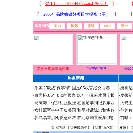
体育图吧
国内
国际
篮球
综合
NBA
“羽宁恋”主角
美少女库娃尴尬性事
维埃
热点新闻
·
朱家军欧战“保零球” 国足05收官战交白卷
·
姚明陷
·
白岩松:05年0-0的预言 06年与其麻木毋宁恨
·
麦蒂前
·
访陈涛：保加利亚很强 在国足学到很多东西
·
火箭主
·
女排冠军杯中国负美国 和平对话陈忠和惨败
·
范帅称
·
郭晶晶霍启刚爱意正浓 在北京购置爱巢(图)
·
前瞻：
页面功能 【
我来说两句
】【
我要“揪”错
】【
推荐
】