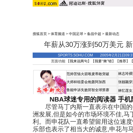
搜狐首页
>
体育频道
>
中国足球
>
备战中超
>
最新动态
年薪从30万涨到50万美元 
SPORTS.SOHU.COM 2005年2月21日0
页面功能 【
我来说两句
】【
我要“揪”错
】【
推荐
】
林志玲裸
范帅苦恼火箭唯麦蒂敢突破
大师杯组委会炮轰阿加西
张靓颖穿
鲁能申诉失败郑智全球禁赛
林忆莲女
NBA球迷专用的阅读器
手机
尽管马丁内斯一直表示在中国的生
洲发展,但是如今的市场环境不佳,
利。而申花队一直希望留用这位速度
乐部也表示了相当大的诚意,申花与