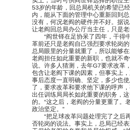
实上，当时可供阎世铎选择的职位主
53岁的年龄，回总局机关的希望已
内，能从下面的管理中心重新回到总
没有，何况老阎的硬件并不好。据说
让老阎回总局办公厅当主任，只是老
“阎世铎在足协呆了四年，干得中
革前还只是老阎自己强烈要求轮岗的
总局眼里的分量就重了，所以能够在
老阎担任如此重要的新职，也就不奇
说。许多人猜测，去年G7要求改革
包含让老阎下课的因素，但事实上，
事后态度一直明确、坚定，多少也使
了，要求改革和要求他下课的呼声，
出任训练局局长如此重要的职务，这
的。“这之后，老阎的分量更重了。
政治坚定。”
“把足球改革问题处理完了之后再
否轮岗的说法。事实上，总局已经表