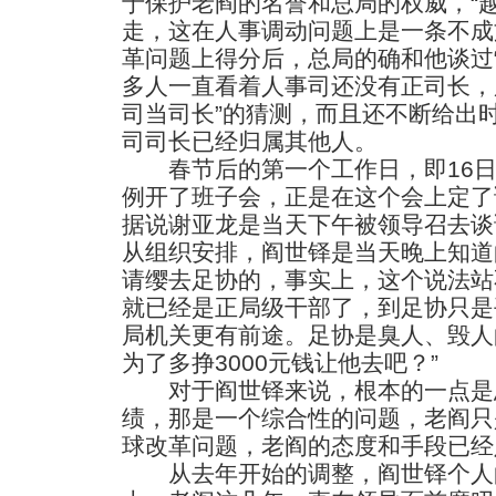
于保护老阎的名誉和总局的权威，“
走，这在人事调动问题上是一条不成
革问题上得分后，总局的确和他谈过
多人一直看着人事司还没有正司长，
司当司长”的猜测，而且还不断给出
司司长已经归属其他人。
春节后的第一个工作日，即16日
例开了班子会，正是在这个会上定了
据说谢亚龙是当天下午被领导召去谈
从组织安排，阎世铎是当天晚上知道
请缨去足协的，事实上，这个说法站不
就已经是正局级干部了，到足协只是
局机关更有前途。足协是臭人、毁人
为了多挣3000元钱让他去吧？”
对于阎世铎来说，根本的一点是
绩，那是一个综合性的问题，老阎只
球改革问题，老阎的态度和手段已经
从去年开始的调整，阎世铎个人