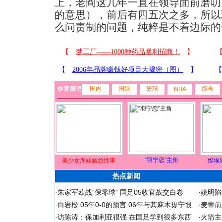
上，老阎这几年一直在领导面前磨叨
的意思），前后有四五次之多，所以
么问责制的问题，纯粹是不着边际的
体育图吧
国内
国际
篮球
综合
NBA
“羽宁恋”主角
美少女库娃尴尬性事
维埃
热点新闻
·
朱家军欧战“保零球” 国足05收官战交白卷
·
姚明陷
·
白岩松:05年0-0的预言 06年与其麻木毋宁恨
·
麦蒂前
·
访陈涛：保加利亚很强 在国足学到很多东西
·
火箭主