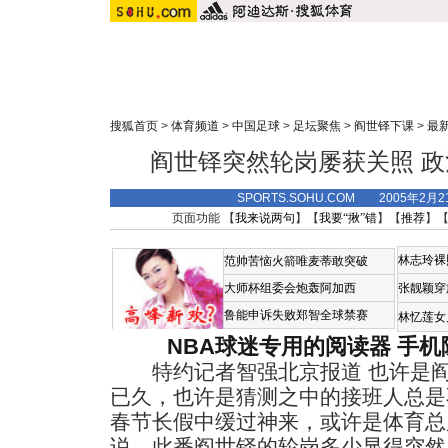
搜狐首页
>
体育频道
>
中国足球
>
足坛聚焦
>
阎世铎下课
>
最
阎世铎突然轮岗屡获关照 
SPORTS.SOHU.COM 2005年2月
页面功能 【
我来说两句
】【
我要“揪”错
】【
推荐
】
林志玲裸
范帅苦恼火箭唯麦蒂敢突破
大师杯组委会炮轰阿加西
张靓颖穿
鲁能申诉失败郑智全球禁赛
林忆莲女
NBA球迷专用的阅读器
手机
特约记者智强北京报道 也许是阎
已久，也许是猜测之中的接班人总是
春节长假中缓过神来，或许是体育总
说，此番阎世铎的轮岗多少显得突然