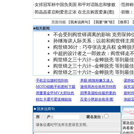
·
女排冠军杯中国负美国 和平对话陈忠和惨败
·
范帅称
·
郭晶晶霍启刚爱意正浓 在北京购置爱巢(图)
·
前瞻：
页面功能 【
我来说两句
】【
我要“揪”错
】【
推荐
】
■
相关新闻
不会受到阎世铎调离的影响 克劳琛帅
孙继海讲人际关系：以前和阎世铎主
阎世铎36计：巧夺张吉龙兵权 金蝉脱
中超的设计者之一郎效农：阎世铎走
阎世铎之三十六计--金蝉脱壳 等到最
阎世铎之三十六计--金蝉脱壳 等到最
阎世铎之三十六计--金蝉脱壳 等到最
■ 我来说两句
用 户：
匿名发出：
请各位遵纪守法并注意语言文明。