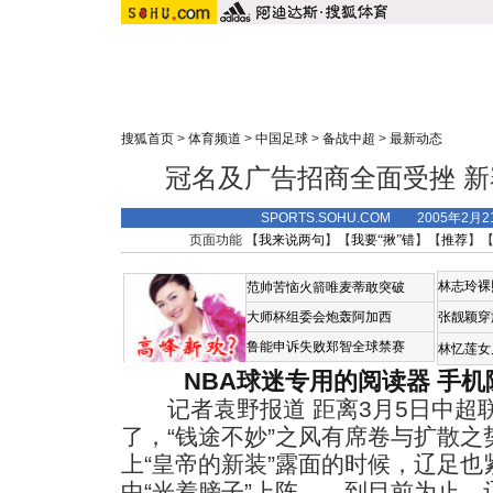
搜狐首页
>
体育频道
>
中国足球
>
备战中超
>
最新动态
冠名及广告招商全面受挫 
SPORTS.SOHU.COM 2005年2月
页面功能 【
我来说两句
】【
我要“揪”错
】【
推荐
】
林志玲裸
范帅苦恼火箭唯麦蒂敢突破
大师杯组委会炮轰阿加西
张靓颖穿
鲁能申诉失败郑智全球禁赛
林忆莲女
NBA球迷专用的阅读器
手机
记者袁野报道 距离3月5日中超
了，“钱途不妙”之风有席卷与扩散之
上“皇帝的新装”露面的时候，辽足
中“光着膀子”上阵——到目前为止