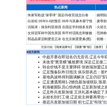
热点新闻
·
朱家军欧战“保零球” 国足05收官战交白卷
·
姚明陷
·
白岩松:05年0-0的预言 06年与其麻木毋宁恨
·
麦蒂前
·
访陈涛：保加利亚很强 在国足学到很多东西
·
火箭主
·
女排冠军杯中国负美国 和平对话陈忠和惨败
·
范帅称
·
郭晶晶霍启刚爱意正浓 在北京购置爱巢(图)
·
前瞻：
页面功能 【
我来说两句
】【
我要“揪”错
】【
推荐
】
■
相关新闻
中超开赛在即冠名仍无音讯 辽足今年
未改变“窝里横”尴尬窘境 深足辽足接
转会价钱不是主要障碍 张效瑞加盟辽
辽足预备队昨日抵沈 俱乐部表态：签
基地风波终得到圆满解决 辽足仍旧“安
辽足遭遇黑哨1-2憾负新加坡联队 陈星
机场被困队员心惊肉跳 辽足新加坡之
辽足昨兵发新加坡 王洪礼基本确定了
从校长到打工佬 辽足前主帅要再带出
推迟兵发新加坡日期 初七辽足“衔玫”