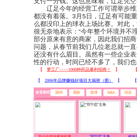
支付一分钱。这也意味着，辽足凭空
辽足今年的经营工作可谓举步维
都没有着落。3月5日，辽足有可能重
么都没印上的球衣上场比赛。对此，
很无奈地表示：“今年整个环境并不
部分原来有意的商家，因此我们招商
问题，从春节前我们几位老总就一直
还没有什么眉目。虽然有一些企业表
性的行动，时间已经不多了，我们也
体育图吧
国内
国际
篮球
综合
NBA
“羽宁恋”主角
美少女库娃尴尬性事
维埃