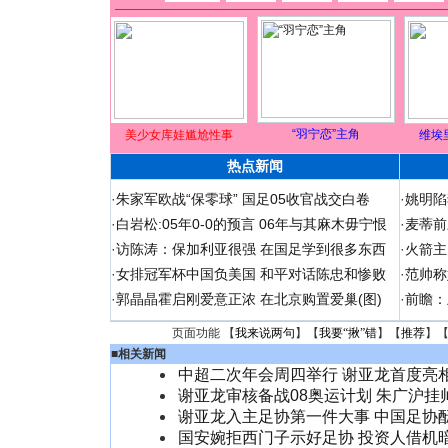
“羽宁恋”主角
美少女库娃尴尬性事
维埃
热点新闻
·
朱家军欧战“保零球” 国足05收官战交白卷
·
姚明陷
·
白岩松:05年0-0的预言 06年与其麻木毋宁恨
·
麦蒂前
·
访陈涛：保加利亚很强 在国足学到很多东西
·
火箭主
·
女排冠军杯中国负美国 和平对话陈忠和惨败
·
范帅称
·
郭晶晶霍启刚爱意正浓 在北京购置爱巢(图)
·
前瞻：
页面功能 【
我来说两句
】【
我要“揪”错
】【
推荐
】
■
相关新闻
中超二次年会周四举行 谢亚龙首度亮
谢亚龙审核备战08奥运计划 朱广沪挂
谢亚龙入主足协第一件大事 中国足协
国安婉拒西门子示好足协 投资人借机