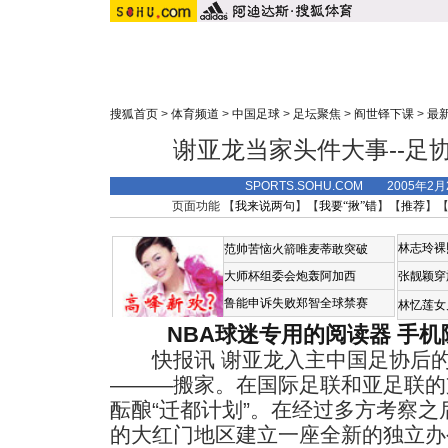
搜狐首页
>
体育频道
>
中国足球
>
足坛聚焦
>
阎世铎下课
>
最
谢亚龙当家头件大事--足协
SPORTS.SOHU.COM 2005年2
页面功能 【
我来说两句
】【
我要“揪”错
】【
推荐
】
林志玲裸
范帅苦恼火箭唯麦蒂敢突破
大师杯组委会炮轰阿加西
张靓颖穿
鲁能申诉失败郑智全球禁赛
林忆莲女
NBA球迷专用的阅读器
手机
快报讯 谢亚龙入主中国足协后的
———搬家。在国际足联和亚足联的
酝酿“迁都计划”。在经过多方考察
的大红门地区建立一座全新的独立办