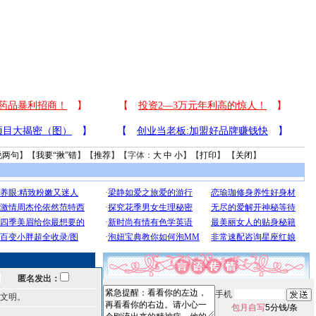
说两句
】【
我要“揪”错
】【
推荐
】【字体：
大
中
小
】【
打印
】 【
关闭
】
匿名发出：
手机
文明。
包月自写
5分钱/条