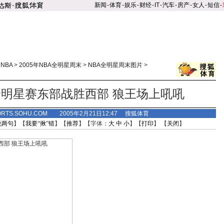
新闻
-
体育
-
娱乐
-
财经
-
IT
-
汽车
-
房产
-
女人
-
短信
-
>
NBA
>
2005年NBA全明星周末
>
NBA全明星周末图片
>
明星赛东部战胜西部 狼王场上吼吼
ORTS.SOHU.COM 2005年2月21日12:47 搜狐体育
说两句
】【
我要“揪”错
】【
推荐
】【字体：
大
中
小
】【
打印
】 【
关闭
】