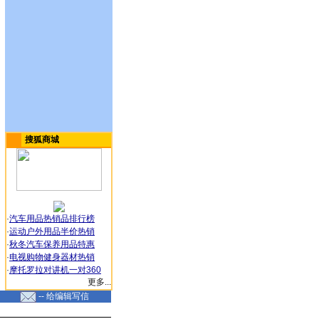
搜狐商城
·
汽车用品热销品排行榜
·
运动户外用品半价热销
·
秋冬汽车保养用品特惠
·
电视购物健身器材热销
·
摩托罗拉对讲机一对360
更多...
-- 给编辑写信