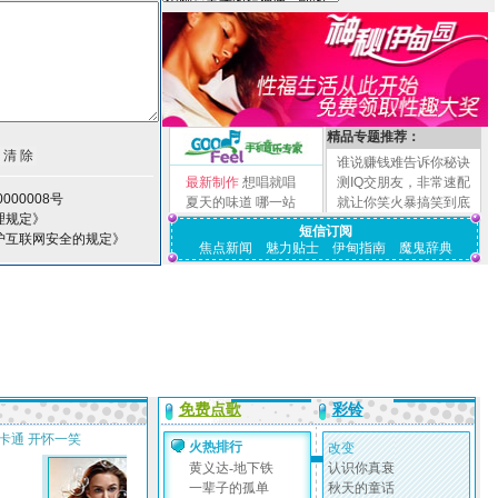
精品专题推荐：
谁说赚钱难告诉你秘诀
最新制作
想唱就唱
测IQ交朋友，非常速配
000008号
夏天的味道
哪一站
就让你笑火暴搞笑到底
理规定》
短信订阅
护互联网安全的规定》
焦点新闻
魅力贴士
伊甸指南
魔鬼辞典