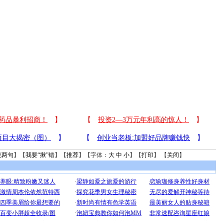
说两句
】【
我要“揪”错
】【
推荐
】【字体：
大
中
小
】【
打印
】 【
关闭
】