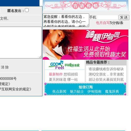
匿名发出：
手机
文明。
包月自写
5分钱/条
精品专题推荐：
谁说赚钱难告诉你秘诀
最新制作
想唱就唱
测IQ交朋友，非常速配
000008号
夏天的味道
哪一站
就让你笑火暴搞笑到底
理规定》
短信订阅
护互联网安全的规定》
焦点新闻
魅力贴士
伊甸指南
魔鬼辞典