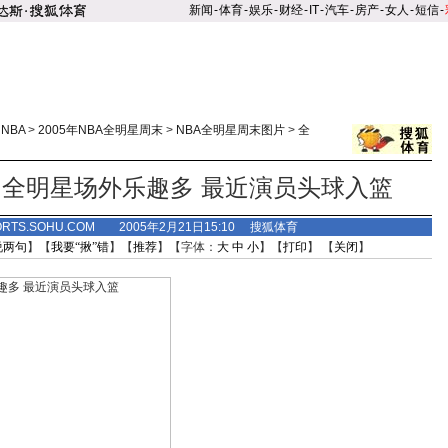
新闻
-
体育
-
娱乐
-
财经
-
IT
-
汽车
-
房产
-
女人
-
短信
-
>
NBA
>
2005年NBA全明星周末
>
NBA全明星周末图片
>
全
全明星场外乐趣多 最近演员头球入篮
ORTS.SOHU.COM 2005年2月21日15:10 搜狐体育
说两句
】【
我要“揪”错
】【
推荐
】【字体：
大
中
小
】【
打印
】 【
关闭
】