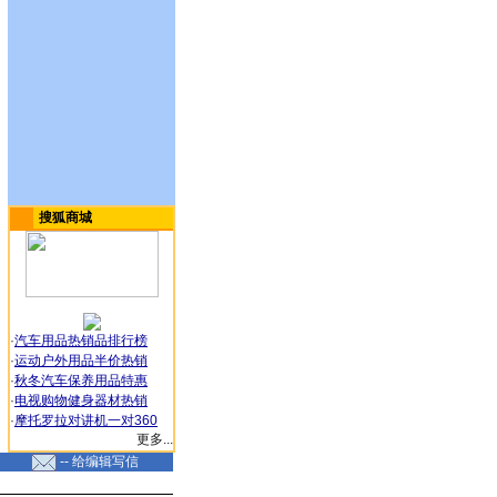
搜狐商城
·
汽车用品热销品排行榜
·
运动户外用品半价热销
·
秋冬汽车保养用品特惠
·
电视购物健身器材热销
·
摩托罗拉对讲机一对360
更多...
-- 给编辑写信