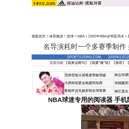
搜狐首页
>
体育频道
>
篮球
>
NBA
>
2005年NBA全明星周末
>
名导演耗时一个多赛季制作
SPORTS.SOHU.COM 2005年2月
页面功能 【
我来说两句
】【
我要“揪”错
】【
推荐
】
林志玲裸
范帅苦恼火箭唯麦蒂敢突破
大师杯组委会炮轰阿加西
张靓颖穿
鲁能申诉失败郑智全球禁赛
林忆莲女
NBA球迷专用的阅读器
手机