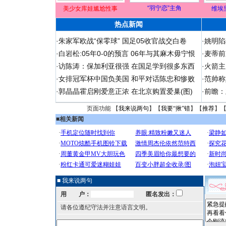
“羽宁恋”主角
美少女库娃尴尬性事
维埃
热点新闻
·
朱家军欧战“保零球” 国足05收官战交白卷
·
姚明陷
·
白岩松:05年0-0的预言 06年与其麻木毋宁恨
·
麦蒂前
·
访陈涛：保加利亚很强 在国足学到很多东西
·
火箭主
·
女排冠军杯中国负美国 和平对话陈忠和惨败
·
范帅称
·
郭晶晶霍启刚爱意正浓 在北京购置爱巢(图)
·
前瞻：
页面功能 【
我来说两句
】【
我要“揪”错
】【
推荐
】
■
相关新闻
■ 我来说两句
用 户：
匿名发出：
请各位遵纪守法并注意语言文明。