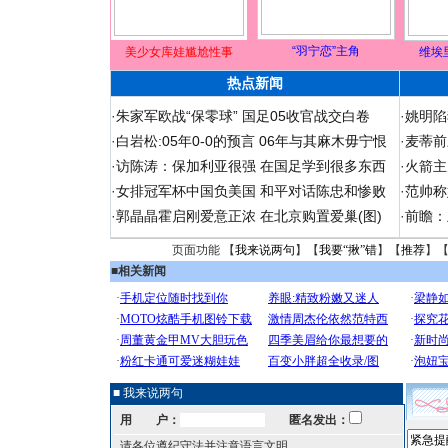
“羽宁恋”主角
美少女库娃尴尬性事
维埃
热点新闻
·
朱家军欧战“保零球” 国足05收官战交白卷
·
姚明陷
·
白岩松:05年0-0的预言 06年与其麻木毋宁恨
·
麦蒂前
·
访陈涛：保加利亚很强 在国足学到很多东西
·
火箭主
·
女排冠军杯中国负美国 和平对话陈忠和惨败
·
范帅称
·
郭晶晶霍启刚爱意正浓 在北京购置爱巢(图)
·
前瞻：
页面功能 【
我来说两句
】【
我要“揪”错
】【
推荐
】
■
相关新闻
■ 我来说两句
用 户：
匿名发出：
请各位遵纪守法并注意语言文明。