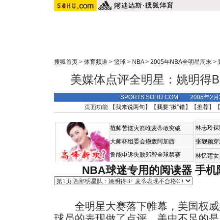
搜狐首页
>
体育频道
>
篮球
>
NBA
>
2005年NBA全明星周末
>
美媒体点评全明星：姚明得B
SPORTS.SOHU.COM 2005年2
页面功能 【
我来说两句
】【
我要“揪”错
】【
推荐
】
林志玲裸
范帅苦恼火箭唯麦蒂敢突破
大师杯组委会炮轰阿加西
张靓颖穿
鲁能申诉失败郑智全球禁赛
林忆莲女
NBA球迷专用的阅读器
手机
全明星大赛落下帷幕，美国权威
球员的表现做了点评。美中不足的是