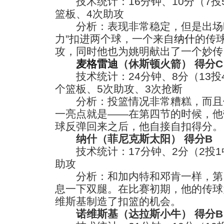
技术统计：16分钟、10分（7投5
篮板、4次助攻
分析：表现非常稳定，但是出场时
力”扣进两个球，一个来自
纳什
的传
攻，同时他也为姚明献出了一个妙传
麦格雷迪
（休斯顿火箭） 得分C
技术统计：24分钟、8分（13投4
个篮板、5次助攻、3次抢断
分析：投篮情况非常糟糕，而且
一亮点就是——在第四节的时候，他
球反弹回来之后，他自接自扣得分。
纳什（菲尼克斯太阳） 得分B
技术统计：17分钟、2分（2投1
助攻
分析：和加内特和邓肯一样，第
息一下双腿。在比赛初期，他的传球
维斯基制造了扣篮的机会。
诺维斯基（达拉斯小牛） 得分B