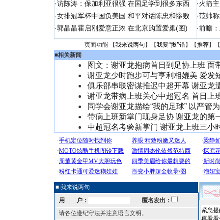
·
访陈涛：保加利亚很强 在国足学到很多东西
·
火箭主
·
女排冠军杯中国负美国 和平对话陈忠和惨败
·
范帅称
·
郭晶晶霍启刚爱意正浓 在北京购置爱巢(图)
·
前瞻：
页面功能 【
我来说两句
】【
我要“揪”错
】【
推荐
】
■
相关新闻
图文：谢亚龙抱病首日到足协上班 面
谢亚龙少时跑步可与亨利相媲美 爱发
俱乐部串联密谋推迟中超开幕 谢亚龙
谢亚龙带病上班关心中超冠名 首日上
同学会谢亚龙描绘“我的足球” 以严管
带病上班新掌门现身足协 谢亚龙的第
中超冠名考验新掌门 谢亚龙上班三小
■ 我来说两句
用 户：
匿名发出：
请各位遵纪守法并注意语言文明。