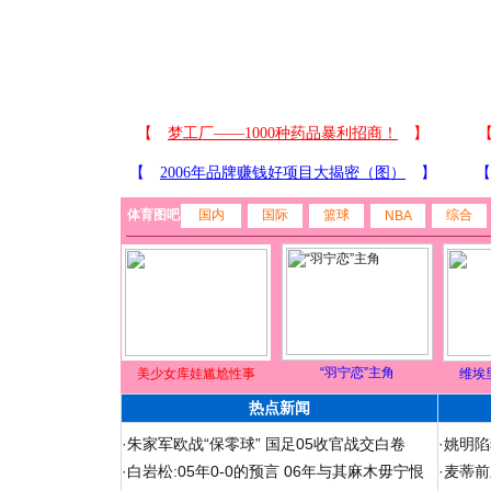
体育图吧
国内
国际
篮球
综合
NBA
“羽宁恋”主角
美少女库娃尴尬性事
维埃
热点新闻
·
朱家军欧战“保零球” 国足05收官战交白卷
·
姚明陷
·
白岩松:05年0-0的预言 06年与其麻木毋宁恨
·
麦蒂前