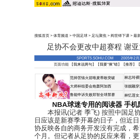
搜狐首页
>
体育频道
>
中国足球
>
足坛聚焦
>
阎世铎下课
>
最
足协不会更改中超赛程 谢
SPORTS.SOHU.COM 2005年2
页面功能 【
我来说两句
】【
我要“揪”错
】【
推荐
】
林志玲裸
范帅苦恼火箭唯麦蒂敢突破
大师杯组委会炮轰阿加西
张靓颖穿
鲁能申诉失败郑智全球禁赛
林忆莲女
NBA球迷专用的阅读器
手机
本报讯(记者 季飞) 按照中国足协
日应该是新赛季开幕的日子，但近日
协反映各自的商务开发没有完成，希
个月。但记者从足协的反应来看，更