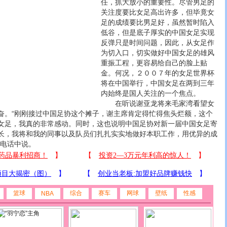
任，抓大放小的重要性。尽管男足的
关注度要比女足高出许多，但毕竟女
足的成绩要比男足好，虽然暂时陷入
低谷，但是底子厚实的中国女足实现
反弹只是时间问题，因此，从女足作
为切入口，切实做好中国女足的雄风
重振工程，更容易给自己的脸上贴
金。何况，２００７年的女足世界杯
将在中国举行，中国女足在两到三年
内始终是国人关注的一个焦点。
在听说谢亚龙将来毛家湾看望女
奋。“刚刚接过中国足协这个摊子，谢主席肯定得忙得焦头烂额，这个
女足，我真的非常感动。同时，这也说明中国足协对新一届中国女足寄
长，我将和我的同事以及队员们扎扎实实地做好本职工作，用优异的成
在电话中说。
篮球
综合
赛车
网球
壁纸
性感
NBA