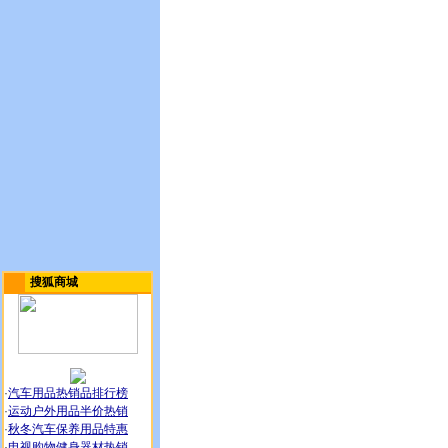
搜狐商城
·
汽车用品热销品排行榜
·
运动户外用品半价热销
·
秋冬汽车保养用品特惠
·
电视购物健身器材热销