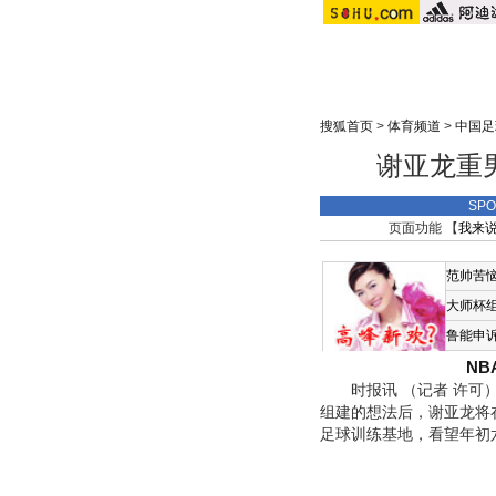
搜狐首页
>
体育频道
>
中国足
谢亚龙重
SP
页面功能 【
我来
范帅苦
大师杯
鲁能申
N
时报讯 （记者 许可）
组建的想法后，谢亚龙将
足球训练基地，看望年初