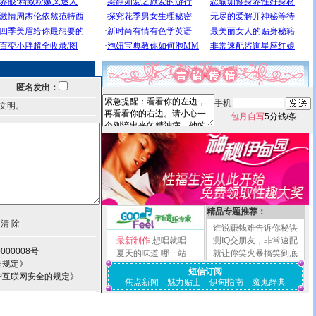
匿名发出：
手机
文明。
包月自写
5分钱/条
精品专题推荐：
谁说赚钱难告诉你秘诀
最新制作
想唱就唱
测IQ交朋友，非常速配
000008号
夏天的味道
哪一站
就让你笑火暴搞笑到底
理规定》
短信订阅
护互联网安全的规定》
焦点新闻
魅力贴士
伊甸指南
魔鬼辞典