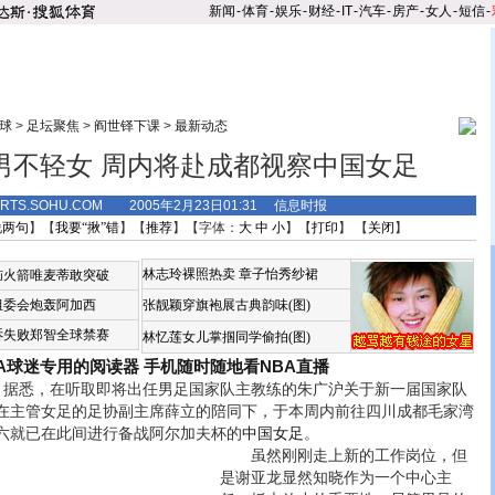
新闻
-
体育
-
娱乐
-
财经
-
IT
-
汽车
-
房产
-
女人
-
短信
-
球
>
足坛聚焦
>
阎世铎下课
>
最新动态
男不轻女 周内将赴成都视察中国女足
ORTS.SOHU.COM 2005年2月23日01:31 信息时报
说两句
】【
我要“揪”错
】【
推荐
】【字体：
大
中
小
】【
打印
】 【
关闭
】
林志玲裸照热卖
章子怡秀纱裙
恼火箭唯麦蒂敢突破
组委会炮轰阿加西
张靓颖穿旗袍展古典韵味(图)
诉失败郑智全球禁赛
林忆莲女儿掌掴同学偷拍(图)
BA球迷专用的阅读器
手机随时随地看NBA直播
据悉，在听取即将出任男足国家队主教练的朱广沪关于新一届国家队
在主管女足的足协副主席薛立的陪同下，于本周内前往四川成都毛家湾
六就已在此间进行备战阿尔加夫杯的
中国女足
。
虽然刚刚走上新的工作岗位，但
是谢亚龙显然知晓作为一个中心主