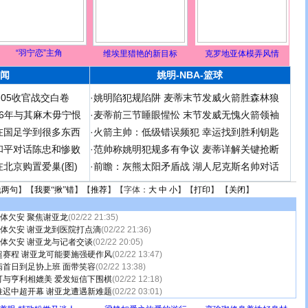
“羽宁恋”主角
维埃里猎艳的新目标
克罗地亚体模弄风情
闻
姚明-NBA-篮球
足05收官战交白卷
·
姚明陷犯规陷阱 麦蒂末节发威火箭胜森林狼
 06年与其麻木毋宁恨
·
麦蒂前三节睡眼惺忪 末节发威无愧火箭领袖
在国足学到很多东西
·
火箭主帅：低级错误频犯 幸运找到胜利钥匙
和平对话陈忠和惨败
·
范帅称姚明犯规多有争议 麦蒂详解关键抢断
北京购置爱巢(图)
·
前瞻：灰熊太阳矛盾战 湖人尼克斯名帅对话
说两句
】【
我要“揪”错
】【
推荐
】【字体：
大
中
小
】【
打印
】 【
关闭
】
”体欠安 聚焦谢亚龙
(02/22 21:35)
”体欠安 谢亚龙到医院打点滴
(02/22 21:36)
”体欠安 谢亚龙与记者交谈
(02/22 20:05)
超赛程 谢亚龙可能要施强硬作风
(02/22 13:47)
首日到足协上班 面带笑容
(02/22 13:38)
可与亨利相媲美 爱发短信下围棋
(02/22 12:18)
推迟中超开幕 谢亚龙遭遇新难题
(02/22 03:01)