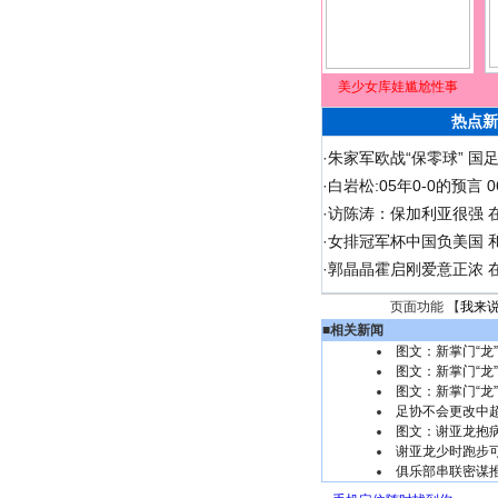
美少女库娃尴尬性事
热点新
·
朱家军欧战“保零球” 国
·
白岩松:05年0-0的预言
·
访陈涛：保加利亚很强 
·
女排冠军杯中国负美国 
·
郭晶晶霍启刚爱意正浓 在
页面功能 【
我来
■
相关新闻
图文：新掌门“龙
图文：新掌门“龙
图文：新掌门“龙
足协不会更改中
图文：谢亚龙抱病
谢亚龙少时跑步
俱乐部串联密谋