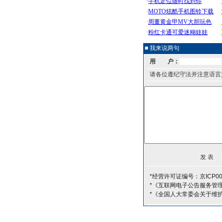
■ 我来说两句
用 户：
请各位遵纪守法并注意语言
*经营许可证编号：京ICP00
*《互联网电子公告服务管
*《全国人大常委会关于维