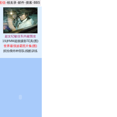
彩信
-
校友录
-
邮件
-
搜索
-
BBS
19岁MM超靓摄影写真(图)
世界最强波霸照片集(图)
抓拍俄特种部队残酷训练