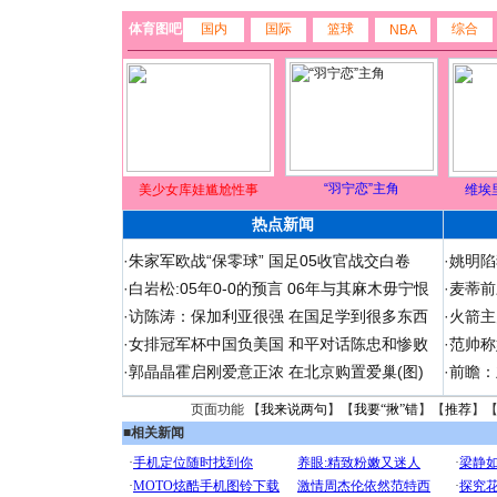
体育图吧
国内
国际
篮球
综合
NBA
“羽宁恋”主角
美少女库娃尴尬性事
维埃
热点新闻
·
朱家军欧战“保零球” 国足05收官战交白卷
·
姚明陷
·
白岩松:05年0-0的预言 06年与其麻木毋宁恨
·
麦蒂前
·
访陈涛：保加利亚很强 在国足学到很多东西
·
火箭主
·
女排冠军杯中国负美国 和平对话陈忠和惨败
·
范帅称
·
郭晶晶霍启刚爱意正浓 在北京购置爱巢(图)
·
前瞻：
页面功能 【
我来说两句
】【
我要“揪”错
】【
推荐
】
■
相关新闻