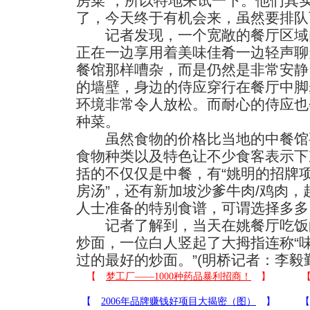
房菜”，所以特地来试一下。他们其
了，今天终于有机会来，虽然要排队
记者发现，一个宽敞的餐厅区域
正在一边享用着美味佳肴一边轻声聊
餐馆那样嘈杂，而是仍然是非常安静
的墙壁，身边的侍应穿行在餐厅中脚
环境非常令人放松。而耐心的侍应也
种菜。
虽然食物的价格比当地的中餐馆
食物种类以及特色让不少食客表示下
括的不仅仅是中餐，有“姚明的招牌项
房汤”，还有新加坡沙爹牛肉/鸡肉
人士准备的特别食谱，可谓选择多多
记者了解到，当天在姚餐厅吃饭
炒面，一位白人竖起了大拇指连称“味
过的最好的炒面。”(明桥记者：李毅勤