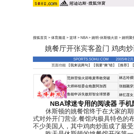
搜狐首页
>
体育频道
>
篮球
>
NBA
>
姚明-休斯顿火箭
>
姚明聚
姚餐厅开张宾客盈门 鸡肉
SPORTS.SOHU.COM 2005年2
页面功能 【
我来说两句
】【
我要“揪”错
】【
推荐
】
林志玲裸
范帅苦恼火箭唯麦蒂敢突破
大师杯组委会炮轰阿加西
张靓颖穿
鲁能申诉失败郑智全球禁赛
林忆莲女
NBA球迷专用的阅读器
手机
休斯顿的姚餐馆终于在大家的期盼
式对外开门营业.餐馆内极具特色的
不少美国人，其中鸡肉炒面成了最受
昨天是休斯顿的姚餐馆开张第一